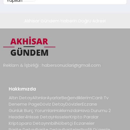
Akhisar Gündem Haberin Doğru Adresi
Reklam & İşbirliği :
habersonuclari@gmail.com
Hakkımızda
Altın Detay
Altınlar
Ayarlar
Beğendiklerim
Canlı Tv
Deneme Page
Döviz Detay
Dövizler
Eczane
Günlük Burç Yorumları
Hakkımızda
Hava Durumu 2
Header4
Hisse Detay
Hisseler
Kripto Paralar
Kriptopara Detay
nnbil
Nöbetçi Eczaneler
Parite Detay
Parite Detay
Pariteler
Profili Düzenle