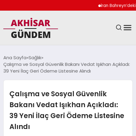
İran Bahreyn’deki Şe
SIYASET
Ana Sayfa
Sağlık
Çalışma ve Sosyal Güvenlik Bakanı Vedat Işıkhan Açıkladı:
DÜNYA
39 Yeni İlaç Geri Ödeme Listesine Alındı
EKONOMI
Çalışma ve Sosyal Güvenlik
SPOR
Bakanı Vedat Işıkhan Açıkladı:
39 Yeni İlaç Geri Ödeme Listesine
TEKNOLOJI
Alındı
YAŞAM