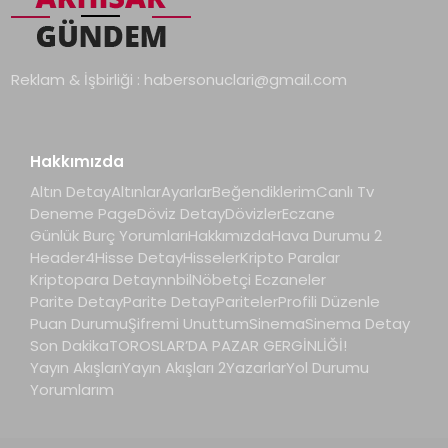
Reklam & İşbirliği :
habersonuclari@gmail.com
Hakkımızda
Altın Detay
Altınlar
Ayarlar
Beğendiklerim
Canlı Tv
Deneme Page
Döviz Detay
Dövizler
Eczane
Günlük Burç Yorumları
Hakkımızda
Hava Durumu 2
Header4
Hisse Detay
Hisseler
Kripto Paralar
Kriptopara Detay
nnbil
Nöbetçi Eczaneler
Parite Detay
Parite Detay
Pariteler
Profili Düzenle
Puan Durumu
Şifremi Unuttum
Sinema
Sinema Detay
Son Dakika
TOROSLAR’DA PAZAR GERGİNLİĞİ!
Yayın Akışları
Yayın Akışları 2
Yazarlar
Yol Durumu
Yorumlarım