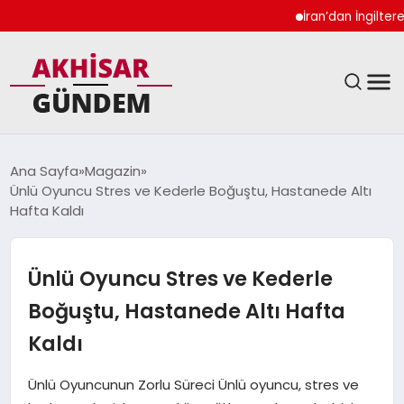
İran’dan İngiltere 
SIYASET
Ana Sayfa
Magazin
Ünlü Oyuncu Stres ve Kederle Boğuştu, Hastanede Altı
DÜNYA
Hafta Kaldı
EKONOMI
Ünlü Oyuncu Stres ve Kederle
SPOR
Boğuştu, Hastanede Altı Hafta
Kaldı
TEKNOLOJI
Ünlü Oyuncunun Zorlu Süreci Ünlü oyuncu, stres ve
YAŞAM