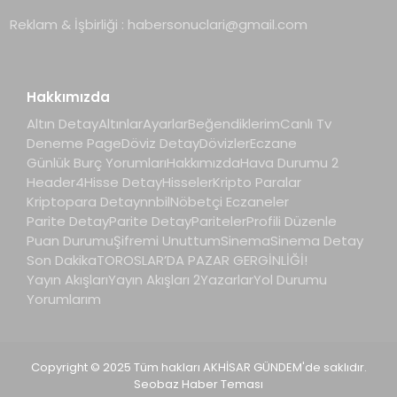
Reklam & İşbirliği :
habersonuclari@gmail.com
Hakkımızda
Altın Detay
Altınlar
Ayarlar
Beğendiklerim
Canlı Tv
Deneme Page
Döviz Detay
Dövizler
Eczane
Günlük Burç Yorumları
Hakkımızda
Hava Durumu 2
Header4
Hisse Detay
Hisseler
Kripto Paralar
Kriptopara Detay
nnbil
Nöbetçi Eczaneler
Parite Detay
Parite Detay
Pariteler
Profili Düzenle
Puan Durumu
Şifremi Unuttum
Sinema
Sinema Detay
Son Dakika
TOROSLAR’DA PAZAR GERGİNLİĞİ!
Yayın Akışları
Yayın Akışları 2
Yazarlar
Yol Durumu
Yorumlarım
Copyright © 2025 Tüm hakları AKHİSAR GÜNDEM'de saklıdır.
Seobaz Haber Teması