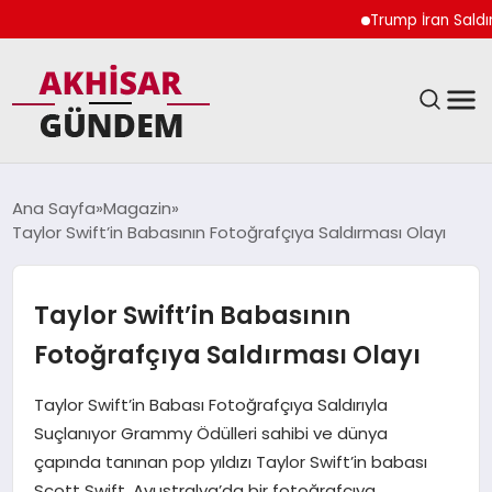
Trump İran Saldırıla
SIYASET
Ana Sayfa
Magazin
Taylor Swift’in Babasının Fotoğrafçıya Saldırması Olayı
DÜNYA
EKONOMI
Taylor Swift’in Babasının
Fotoğrafçıya Saldırması Olayı
SPOR
Taylor Swift’in Babası Fotoğrafçıya Saldırıyla
TEKNOLOJI
Suçlanıyor Grammy Ödülleri sahibi ve dünya
çapında tanınan pop yıldızı Taylor Swift’in babası
YAŞAM
Scott Swift, Avustralya’da bir fotoğrafçıya