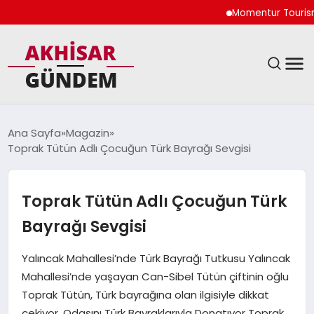
Momentur Tourism &
SIYASET
Ana Sayfa
Magazin
Toprak Tütün Adlı Çocuğun Türk Bayrağı Sevgisi
DÜNYA
EKONOMI
Toprak Tütün Adlı Çocuğun Türk
Bayrağı Sevgisi
SPOR
Yalıncak Mahallesi’nde Türk Bayrağı Tutkusu Yalıncak
TEKNOLOJI
Mahallesi’nde yaşayan Can-Sibel Tütün çiftinin oğlu
Toprak Tütün, Türk bayrağına olan ilgisiyle dikkat
YAŞAM
çekiyor. Odasını Türk Bayraklarıyla Donatıyor Toprak,