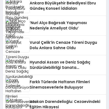
Ankara Büyükşehir Belediyesi Ebru
Gündeş Konseri İddiaları
‘Nuri Alço Bağırsak Yapışması
Nedeniyle Ameliyat Oldu’
Vural Çelik’in Cenaze Töreni Duygu
Dolu Anlara Sahne Oldu
Hyundai Assan ve Deniz Sağdıç
Sürdürülebilirliği Sanata
Dönüştürüyor.
Farklı Türlerde Haftanın Filmleri
Sinemaseverlerle Buluşuyor
Atakan Darendelioğlu: Cezaevindeki
Eğitim Hikayesi