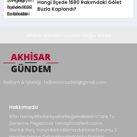
Hangi İlçede 1680 Rakımdaki Gölet
Buzla Kaplandı?
Akhisar Gündem Haberin Doğru Adresi
Reklam & İşbirliği :
habersonuclari@gmail.com
Hakkımızda
Altın Detay
Altınlar
Ayarlar
Beğendiklerim
Canlı Tv
Deneme Page
Döviz Detay
Dövizler
Eczane
Günlük Burç Yorumları
Hakkımızda
Hava Durumu 2
Header4
Hisse Detay
Hisseler
Kripto Paralar