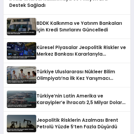
Destek Sağladı
BDDK Kalkınma ve Yatırım Bankaları
İçin Kredi Sınırlarını Güncelledi
Küresel Piyasalar Jeopolitik Riskler ve
Merkez Bankası Kararlarıyla
Dalgalandı
Türkiye Uluslararası Nükleer Bilim
Olimpiyatı’na İlk Kez Yarışmacı
Katılıyor
Türkiye’nin Latin Amerika ve
Karayipler’e İhracatı 2,5 Milyar Dolara
Ulaştı
Jeopolitik Risklerin Azalması Brent
Petrolü Yüzde 5’ten Fazla Düşürdü