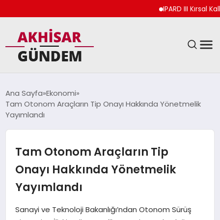
IPARD III Kırsal Kalkın
SIYASET
Ana Sayfa
Ekonomi
Tam Otonom Araçların Tip Onayı Hakkında Yönetmelik
DÜNYA
Yayımlandı
EKONOMI
Tam Otonom Araçların Tip
SPOR
Onayı Hakkında Yönetmelik
Yayımlandı
TEKNOLOJI
Sanayi ve Teknoloji Bakanlığı’ndan Otonom Sürüş
YAŞAM