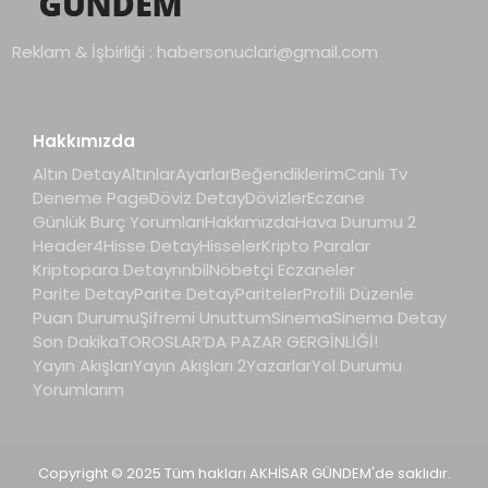
Reklam & İşbirliği :
habersonuclari@gmail.com
Hakkımızda
Altın Detay
Altınlar
Ayarlar
Beğendiklerim
Canlı Tv
Deneme Page
Döviz Detay
Dövizler
Eczane
Günlük Burç Yorumları
Hakkımızda
Hava Durumu 2
Header4
Hisse Detay
Hisseler
Kripto Paralar
Kriptopara Detay
nnbil
Nöbetçi Eczaneler
Parite Detay
Parite Detay
Pariteler
Profili Düzenle
Puan Durumu
Şifremi Unuttum
Sinema
Sinema Detay
Son Dakika
TOROSLAR’DA PAZAR GERGİNLİĞİ!
Yayın Akışları
Yayın Akışları 2
Yazarlar
Yol Durumu
Yorumlarım
Copyright © 2025 Tüm hakları AKHİSAR GÜNDEM'de saklıdır.