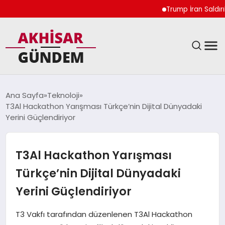
Trump İran Saldırılar
SIYASET
Ana Sayfa
Teknoloji
T3Al Hackathon Yarışması Türkçe’nin Dijital Dünyadaki
DÜNYA
Yerini Güçlendiriyor
EKONOMI
T3Al Hackathon Yarışması
SPOR
Türkçe’nin Dijital Dünyadaki
Yerini Güçlendiriyor
TEKNOLOJI
T3 Vakfı tarafından düzenlenen T3Al Hackathon
YAŞAM