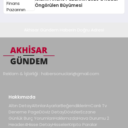
Öngörülen Büyümesi
Akhisar Gündem Haberin Doğru Adresi
Reklam & İşbirliği :
habersonuclari@gmail.com
Hakkımızda
Altın Detay
Altınlar
Ayarlar
Beğendiklerim
Canlı Tv
Deneme Page
Döviz Detay
Dövizler
Eczane
Günlük Burç Yorumları
Hakkımızda
Hava Durumu 2
Header4
Hisse Detay
Hisseler
Kripto Paralar