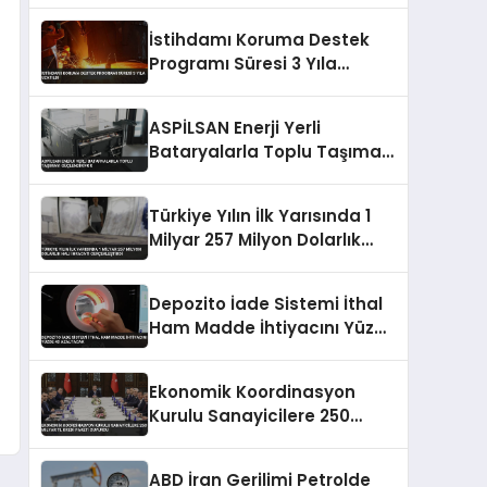
İstihdamı Koruma Destek
Programı Süresi 3 Yıla
Uzatıldı
ASPİLSAN Enerji Yerli
Bataryalarla Toplu Taşımayı
Güçlendiriyor
Türkiye Yılın İlk Yarısında 1
Milyar 257 Milyon Dolarlık
Halı İhracatı Gerçekleştirdi
Depozito İade Sistemi İthal
Ham Madde İhtiyacını Yüzde
40 Azaltacak
Ekonomik Koordinasyon
Kurulu Sanayicilere 250
Milyar TL Kredi Paketi
Duyurdu
ABD İran Gerilimi Petrolde