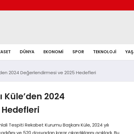
YASET
DÜNYA
EKONOMI
SPOR
TEKNOLOJI
YA
den 2024 Değerlendirmesi ve 2025 Hedefleri
 Küle’den 2024
Hedefleri
ali Tespiti Rekabet Kurumu Başkanı Küle, 2024 yılı
ğını ve 520 dosyadan karar çıkardıklarını açıkladı. Bu