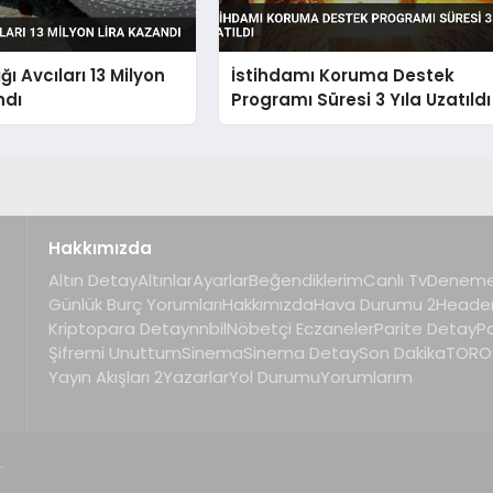
ğı Avcıları 13 Milyon
İstihdamı Koruma Destek
ndı
Programı Süresi 3 Yıla Uzatıldı
Hakkımızda
Altın Detay
Altınlar
Ayarlar
Beğendiklerim
Canlı Tv
Deneme
Günlük Burç Yorumları
Hakkımızda
Hava Durumu 2
Heade
Kriptopara Detay
nnbil
Nöbetçi Eczaneler
Parite Detay
P
Şifremi Unuttum
Sinema
Sinema Detay
Son Dakika
TOROS
Yayın Akışları 2
Yazarlar
Yol Durumu
Yorumlarım
.