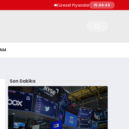
Küresel Piyasalar Jeopolitik Riskler ve Mer
15:46:46
ŞAM
Son Dakika