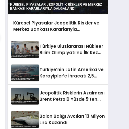
Küresel Piyasalar Jeopolitik Riskler ve
Merkez Bankası Kararlarıyla
Dalgalandı
Türkiye Uluslararası Nükleer
Bilim Olimpiyatı’na İlk Kez
Yarışmacı Katılıyor
Türkiye’nin Latin Amerika ve
Karayipler’e İhracatı 2,5
Milyar Dolara Ulaştı
Jeopolitik Risklerin Azalması
Brent Petrolü Yüzde 5’ten
Fazla Düşürdü
Balon Balığı Avcıları 13 Milyon
Lira Kazandı