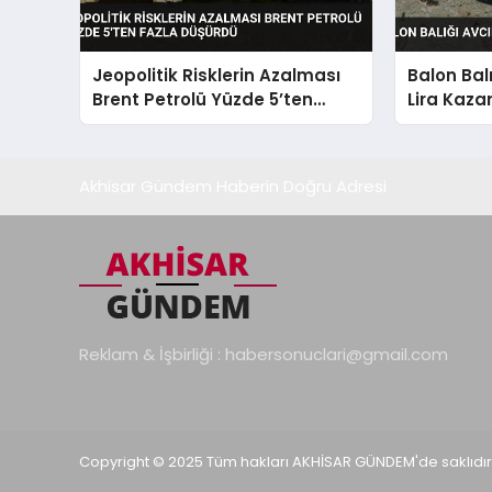
Jeopolitik Risklerin Azalması
Balon Balı
Brent Petrolü Yüzde 5’ten
Lira Kaza
Fazla Düşürdü
Akhisar Gündem Haberin Doğru Adresi
Reklam & İşbirliği :
habersonuclari@gmail.com
Copyright © 2025 Tüm hakları AKHİSAR GÜNDEM'de saklıdır