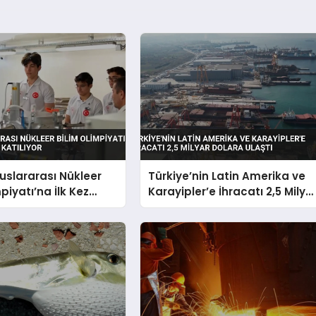
luslararası Nükleer
Türkiye’nin Latin Amerika ve
piyatı’na İlk Kez
Karayipler’e İhracatı 2,5 Milya
 Katılıyor
Dolara Ulaştı