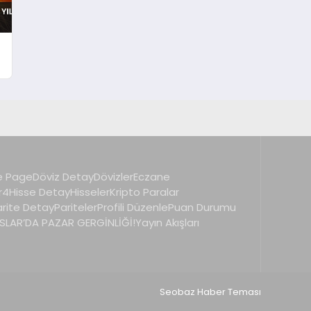
 Page
Döviz Detay
Dövizler
Eczane
r4
Hisse Detay
Hisseler
Kripto Paralar
arite Detay
Pariteler
Profili Düzenle
Puan Durumu
LAR’DA PAZAR GERGİNLİĞİ!
Yayın Akışları
Seobaz Haber Teması