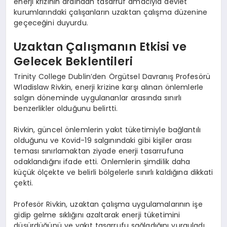
enerji krizinin ardından tasarruf amacıyla devlet
kurumlarındaki çalışanların uzaktan çalışma düzenine
geçeceğini duyurdu.
Uzaktan Çalışmanın Etkisi ve
Gelecek Beklentileri
Trinity College Dublin’den Örgütsel Davranış Profesörü
Wladislaw Rivkin, enerji krizine karşı alınan önlemlerle
salgın döneminde uygulananlar arasında sınırlı
benzerlikler olduğunu belirtti.
Rivkin, güncel önlemlerin yakıt tüketimiyle bağlantılı
olduğunu ve Kovid-19 salgınındaki gibi kişiler arası
teması sınırlamaktan ziyade enerji tasarrufuna
odaklandığını ifade etti. Önlemlerin şimdilik daha
küçük ölçekte ve belirli bölgelerle sınırlı kaldığına dikkati
çekti.
Profesör Rivkin, uzaktan çalışma uygulamalarının işe
gidip gelme sıklığını azaltarak enerji tüketimini
düşürdüğünü ve yakıt tasarrufu sağladığını vurguladı.