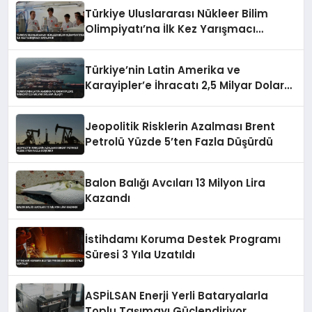
Türkiye Uluslararası Nükleer Bilim
Olimpiyatı’na İlk Kez Yarışmacı
Katılıyor
Türkiye’nin Latin Amerika ve
Karayipler’e İhracatı 2,5 Milyar Dolara
Ulaştı
Jeopolitik Risklerin Azalması Brent
Petrolü Yüzde 5’ten Fazla Düşürdü
Balon Balığı Avcıları 13 Milyon Lira
Kazandı
İstihdamı Koruma Destek Programı
Süresi 3 Yıla Uzatıldı
ASPİLSAN Enerji Yerli Bataryalarla
Toplu Taşımayı Güçlendiriyor