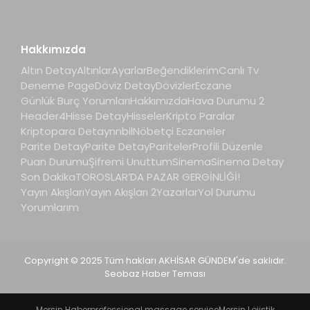
Hakkımızda
Altın Detay
Altınlar
Ayarlar
Beğendiklerim
Canlı Tv
Deneme Page
Döviz Detay
Dövizler
Eczane
Günlük Burç Yorumları
Hakkımızda
Hava Durumu 2
Header4
Hisse Detay
Hisseler
Kripto Paralar
Kriptopara Detay
nnbil
Nöbetçi Eczaneler
Parite Detay
Parite Detay
Pariteler
Profili Düzenle
Puan Durumu
Şifremi Unuttum
Sinema
Sinema Detay
Son Dakika
TOROSLAR’DA PAZAR GERGİNLİĞİ!
Yayın Akışları
Yayın Akışları 2
Yazarlar
Yol Durumu
Yorumlarım
Copyright © 2025 Tüm hakları AKHİSAR GÜNDEM'de saklıdır.
Seobaz Haber Teması
Mersin Haber
professional massage service
Mersin Lojistik