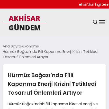
İran’dan İngiltere Ukra
SIYASET
Ana Sayfa
Ekonomi
Hürmüz Boğazı’nda Fiili Kapanma Enerji Krizini Tetikledi
DÜNYA
Tasarruf Önlemleri Artıyor
EKONOMI
Hürmüz Boğazı’nda Fiili
SPOR
Kapanma Enerji Krizini Tetikledi
Tasarruf Önlemleri Artıyor
TEKNOLOJI
Hürmüz Boğazı’ndaki fiili kapanma küresel enerji ve
YAŞAM