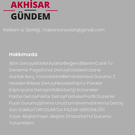
Reklam & İşbirliği :
habersonuclari@gmail.com
Hakkımızda
Altın Detay
Altınlar
Ayarlar
Beğendiklerim
Canlı Tv
Deneme Page
Döviz Detay
Dövizler
Eczane
Günlük Burç Yorumları
Hakkımızda
Hava Durumu 2
Header4
Hisse Detay
Hisseler
Kripto Paralar
Kriptopara Detay
nnbil
Nöbetçi Eczaneler
Parite Detay
Parite Detay
Pariteler
Profili Düzenle
Puan Durumu
Şifremi Unuttum
Sinema
Sinema Detay
Son Dakika
TOROSLAR’DA PAZAR GERGİNLİĞİ!
Yayın Akışları
Yayın Akışları 2
Yazarlar
Yol Durumu
Yorumlarım