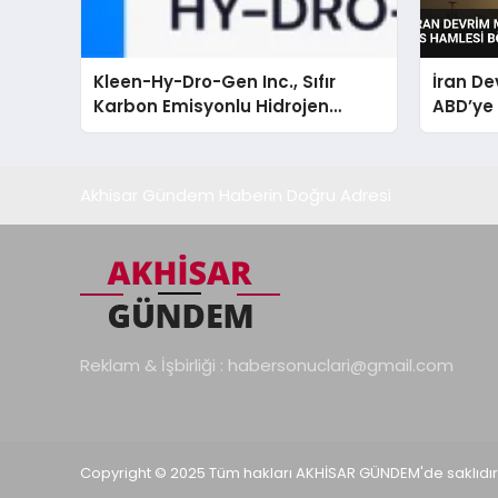
Kleen-Hy-Dro-Gen Inc., Sıfır
İran De
Karbon Emisyonlu Hidrojen
ABD’ye
Isıtma Teknolojisinde ISO ve
Bölged
TSSA Düzenleyici Onaylarını Aldı
Akhisar Gündem Haberin Doğru Adresi
Reklam & İşbirliği :
habersonuclari@gmail.com
Copyright © 2025 Tüm hakları AKHİSAR GÜNDEM'de saklıdır