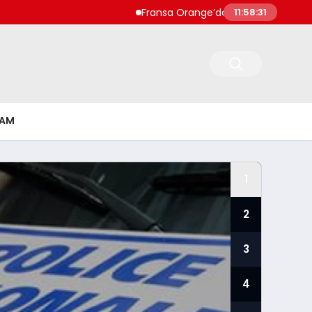
Fransa Orange’da Kadının Evinde Beş Bebek 
11:58:32
ŞAM
1
2
3
4