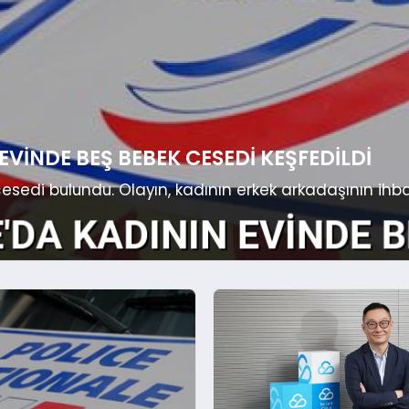
VINDE BEŞ BEBEK CESEDI KEŞFEDILDI
edi bulundu. Olayın, kadının erkek arkadaşının ihbarı