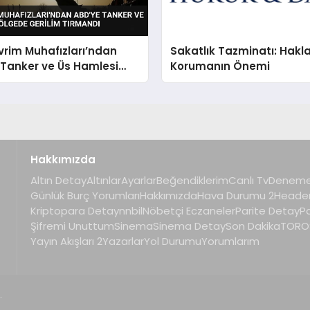
vrim Muhafızları’ndan
Sakatlık Tazminatı: Haklar
 Tanker ve Üs Hamlesi
Korumanın Önemi
e Gerilim Tırmandı
Hakkımızda
Altın Detay
Altınlar
Ayarlar
Beğendiklerim
Canlı Tv
Deneme
Günlük Burç Yorumları
Hakkımızda
Hava Durumu 2
Heade
Kriptopara Detay
nnbil
Nöbetçi Eczaneler
Parite Detay
P
Şifremi Unuttum
Sinema
Sinema Detay
Son Dakika
TOROS
Yayın Akışları 2
Yazarlar
Yol Durumu
Yorumlarım
.