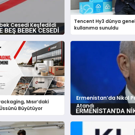
Tencent Hy3 dünya gene
bek Cesedi Keşfedildi
kullanıma sunuldu
Ermenistan’da Nikol 
ackaging, Mısır’daki
Atandı
 Üssünü Büyütüyor