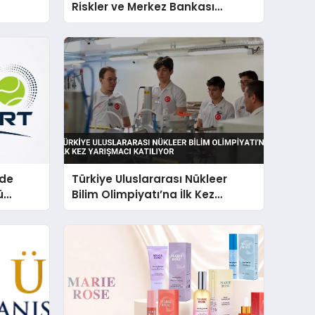
Riskler ve Merkez Bankası
Kararlarıyla Dalgalandı
’de
Türkiye Uluslararası Nükleer
ü
Bilim Olimpiyatı’na İlk Kez
or
Yarışmacı Katılıyor