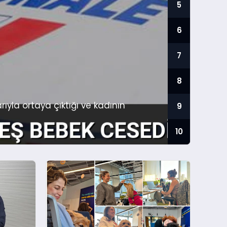
5
6
7
8
TE
yla ortaya çıktığı ve kadının
Tenc
9
gel
gene
10
Huny