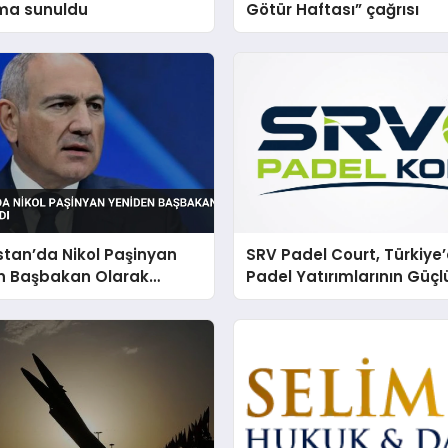
ıma sunuldu
Götür Haftası” çağrısı
tan’da Nikol Paşinyan
SRV Padel Court, Türkiye
n Başbakan Olarak
Padel Yatırımlarının Güçl
Markası Olmayı Sürdürüy