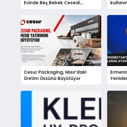
Evinde Beş Bebek Cesedi
kullan
Keşfedildi
Cesur Packaging, Mısır’daki
Ermenis
Üretim Üssünü Büyütüyor
Yenide
Atandı