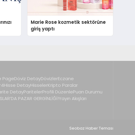
ınızı
Marie Rose kozmetik sektörüne
giriş yaptı
 Page
Döviz Detay
Dövizler
Eczane
r4
Hisse Detay
Hisseler
Kripto Paralar
arite Detay
Pariteler
Profili Düzenle
Puan Durumu
LAR’DA PAZAR GERGİNLİĞİ!
Yayın Akışları
Seobaz Haber Teması