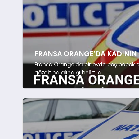
FRANSA ORANGE’DA KADININ E
Fransa Orange'da bir evde beş bebek ces
gözaltına alındığı belirtildi.