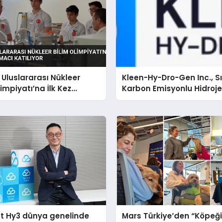
 Uluslararası Nükleer
Kleen-Hy-Dro-Gen Inc., Sı
limpiyatı’na İlk Kez
Karbon Emisyonlu Hidroj
cı Katılıyor
Isıtma Teknolojisinde ISO
TSSA Düzenleyici Onayları
t Hy3 dünya genelinde
Mars Türkiye’den “Köpeğin