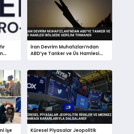
fır
İran Devrim Muhafızları’ndan
en
ABD’ye Tanker ve Üs Hamlesi
 ve
Bölgede Gerilim Tırmandı
nı Aldı
i İşe
Küresel Piyasalar Jeopolitik