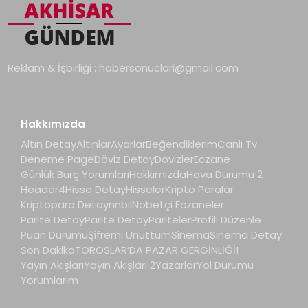
Reklam & İşbirliği :
habersonuclari@gmail.com
Hakkımızda
Altın Detay
Altınlar
Ayarlar
Beğendiklerim
Canlı Tv
Deneme Page
Döviz Detay
Dövizler
Eczane
Günlük Burç Yorumları
Hakkımızda
Hava Durumu 2
Header4
Hisse Detay
Hisseler
Kripto Paralar
Kriptopara Detay
nnbil
Nöbetçi Eczaneler
Parite Detay
Parite Detay
Pariteler
Profili Düzenle
Puan Durumu
Şifremi Unuttum
Sinema
Sinema Detay
Son Dakika
TOROSLAR’DA PAZAR GERGİNLİĞİ!
Yayın Akışları
Yayın Akışları 2
Yazarlar
Yol Durumu
Yorumlarım