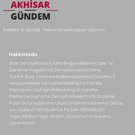
Reklam & İşbirliği :
habersonuclari@gmail.com
Hakkımızda
Altın Detay
Altınlar
Ayarlar
Beğendiklerim
Canlı Tv
Deneme Page
Döviz Detay
Dövizler
Eczane
Günlük Burç Yorumları
Hakkımızda
Hava Durumu 2
Header4
Hisse Detay
Hisseler
Kripto Paralar
Kriptopara Detay
nnbil
Nöbetçi Eczaneler
Parite Detay
Parite Detay
Pariteler
Profili Düzenle
Puan Durumu
Şifremi Unuttum
Sinema
Sinema Detay
Son Dakika
TOROSLAR’DA PAZAR GERGİNLİĞİ!
Yayın Akışları
Yayın Akışları 2
Yazarlar
Yol Durumu
Yorumlarım