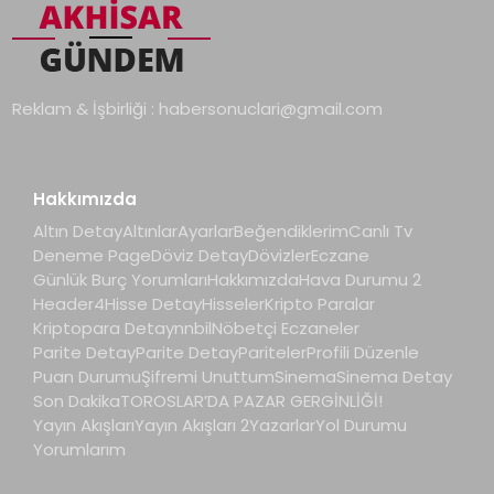
Reklam & İşbirliği :
habersonuclari@gmail.com
Hakkımızda
Altın Detay
Altınlar
Ayarlar
Beğendiklerim
Canlı Tv
Deneme Page
Döviz Detay
Dövizler
Eczane
Günlük Burç Yorumları
Hakkımızda
Hava Durumu 2
Header4
Hisse Detay
Hisseler
Kripto Paralar
Kriptopara Detay
nnbil
Nöbetçi Eczaneler
Parite Detay
Parite Detay
Pariteler
Profili Düzenle
Puan Durumu
Şifremi Unuttum
Sinema
Sinema Detay
Son Dakika
TOROSLAR’DA PAZAR GERGİNLİĞİ!
Yayın Akışları
Yayın Akışları 2
Yazarlar
Yol Durumu
Yorumlarım