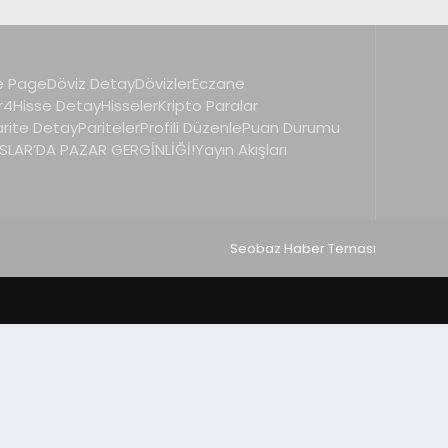
 Page
Döviz Detay
Dövizler
Eczane
r4
Hisse Detay
Hisseler
Kripto Paralar
arite Detay
Pariteler
Profili Düzenle
Puan Durumu
LAR’DA PAZAR GERGİNLİĞİ!
Yayın Akışları
Seobaz Haber Teması