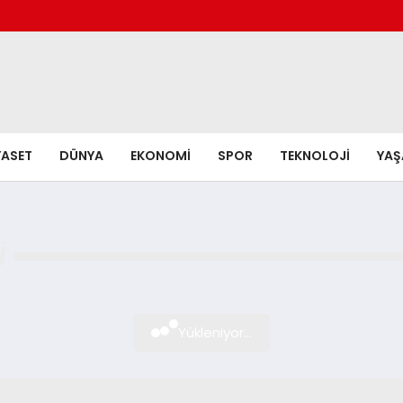
YASET
DÜNYA
EKONOMI
SPOR
TEKNOLOJI
YA
I
Yükleniyor...