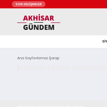
SON GELİŞMELER
SI
Ana Sayfa
Kırmızı Şarap
KIRMIZI ŞARAP HABERLER
Akhisar Gündem Haberin Doğru Adresi