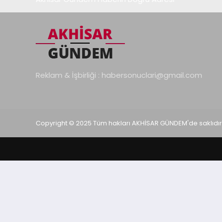
Reklam & İşbirliği :
habersonuclari@gmail.com
Copyright © 2025 Tüm hakları AKHİSAR GÜNDEM'de saklıdır