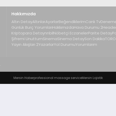
Hakkımızda
Altın Detay
Altınlar
Ayarlar
Beğendiklerim
Canlı Tv
Deneme
Günlük Burç Yorumları
Hakkımızda
Hava Durumu 2
Heade
Kriptopara Detay
nnbil
Nöbetçi Eczaneler
Parite Detay
P
Şifremi Unuttum
Sinema
Sinema Detay
Son Dakika
TOROS
Yayın Akışları 2
Yazarlar
Yol Durumu
Yorumlarım
.
Mersin Haber
professional massage service
Mersin Lojistik