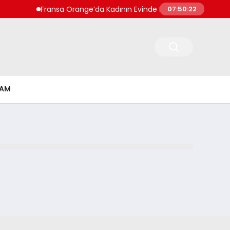
Fransa Orange’da Kadının Evinde Beş Bebek Cesedi Keş
07:50:22
ŞAM