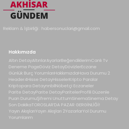
Reklam & İşbirliği :
habersonuclari@gmail.com
Hakkımızda
Altın Detay
Altınlar
Ayarlar
Beğendiklerim
Canlı Tv
Deneme Page
Döviz Detay
Dövizler
Eczane
Günlük Burç Yorumları
Hakkımızda
Hava Durumu 2
Header4
Hisse Detay
Hisseler
Kripto Paralar
Kriptopara Detay
nnbil
Nöbetçi Eczaneler
Parite Detay
Parite Detay
Pariteler
Profili Düzenle
Puan Durumu
Şifremi Unuttum
Sinema
Sinema Detay
Son Dakika
TOROSLAR’DA PAZAR GERGİNLİĞİ!
Yayın Akışları
Yayın Akışları 2
Yazarlar
Yol Durumu
Yorumlarım