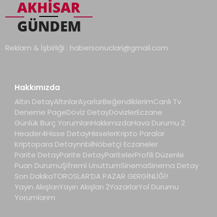
Reklam & İşbirliği :
habersonuclari@gmail.com
Hakkımızda
Altın Detay
Altınlar
Ayarlar
Beğendiklerim
Canlı Tv
Deneme Page
Döviz Detay
Dövizler
Eczane
Günlük Burç Yorumları
Hakkımızda
Hava Durumu 2
Header4
Hisse Detay
Hisseler
Kripto Paralar
Kriptopara Detay
nnbil
Nöbetçi Eczaneler
Parite Detay
Parite Detay
Pariteler
Profili Düzenle
Puan Durumu
Şifremi Unuttum
Sinema
Sinema Detay
Son Dakika
TOROSLAR’DA PAZAR GERGİNLİĞİ!
Yayın Akışları
Yayın Akışları 2
Yazarlar
Yol Durumu
Yorumlarım