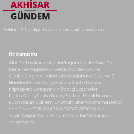
Reklam & İşbirliği :
habersonuclari@gmail.com
Hakkımızda
Altın Detay
Altınlar
Ayarlar
Beğendiklerim
Canlı Tv
Deneme Page
Döviz Detay
Dövizler
Eczane
Günlük Burç Yorumları
Hakkımızda
Hava Durumu 2
Header4
Hisse Detay
Hisseler
Kripto Paralar
Kriptopara Detay
nnbil
Nöbetçi Eczaneler
Parite Detay
Parite Detay
Pariteler
Profili Düzenle
Puan Durumu
Şifremi Unuttum
Sinema
Sinema Detay
Son Dakika
TOROSLAR’DA PAZAR GERGİNLİĞİ!
Yayın Akışları
Yayın Akışları 2
Yazarlar
Yol Durumu
Yorumlarım