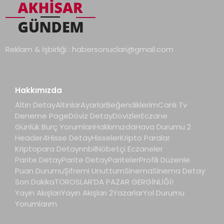
Reklam & İşbirliği :
habersonuclari@gmail.com
Hakkımızda
Altın Detay
Altınlar
Ayarlar
Beğendiklerim
Canlı Tv
Deneme Page
Döviz Detay
Dövizler
Eczane
Günlük Burç Yorumları
Hakkımızda
Hava Durumu 2
Header4
Hisse Detay
Hisseler
Kripto Paralar
Kriptopara Detay
nnbil
Nöbetçi Eczaneler
Parite Detay
Parite Detay
Pariteler
Profili Düzenle
Puan Durumu
Şifremi Unuttum
Sinema
Sinema Detay
Son Dakika
TOROSLAR’DA PAZAR GERGİNLİĞİ!
Yayın Akışları
Yayın Akışları 2
Yazarlar
Yol Durumu
Yorumlarım