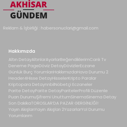
Reklam & İşbirliği :
habersonuclari@gmail.com
Hakkımızda
Altın Detay
Altınlar
Ayarlar
Beğendiklerim
Canlı Tv
Deneme Page
Döviz Detay
Dövizler
Eczane
Günlük Burç Yorumları
Hakkımızda
Hava Durumu 2
Header4
Hisse Detay
Hisseler
Kripto Paralar
Kriptopara Detay
nnbil
Nöbetçi Eczaneler
Parite Detay
Parite Detay
Pariteler
Profili Düzenle
Puan Durumu
Şifremi Unuttum
Sinema
Sinema Detay
Son Dakika
TOROSLAR’DA PAZAR GERGİNLİĞİ!
Yayın Akışları
Yayın Akışları 2
Yazarlar
Yol Durumu
Yorumlarım