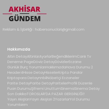
Reklam & İşbirliği :
habersonuclari@gmail.com
Hakkımızda
Altın Detay
Altınlar
Ayarlar
Beğendiklerim
Canlı Tv
Deneme Page
Döviz Detay
Dövizler
Eczane
Günlük Burç Yorumları
Hakkımızda
Hava Durumu 2
Header4
Hisse Detay
Hisseler
Kripto Paralar
Kriptopara Detay
nnbil
Nöbetçi Eczaneler
Parite Detay
Parite Detay
Pariteler
Profili Düzenle
Puan Durumu
Şifremi Unuttum
Sinema
Sinema Detay
Son Dakika
TOROSLAR’DA PAZAR GERGİNLİĞİ!
Yayın Akışları
Yayın Akışları 2
Yazarlar
Yol Durumu
Yorumlarım