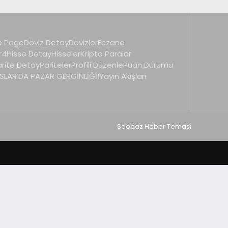
 Page
Döviz Detay
Dövizler
Eczane
r4
Hisse Detay
Hisseler
Kripto Paralar
arite Detay
Pariteler
Profili Düzenle
Puan Durumu
LAR’DA PAZAR GERGİNLİĞİ!
Yayın Akışları
Seobaz Haber Teması