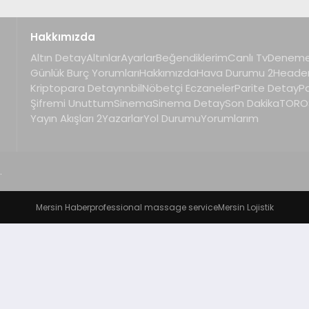
Hakkımızda
Altın Detay
Altınlar
Ayarlar
Beğendiklerim
Canlı Tv
Deneme
Günlük Burç Yorumları
Hakkımızda
Hava Durumu 2
Heade
Kriptopara Detay
nnbil
Nöbetçi Eczaneler
Parite Detay
P
Şifremi Unuttum
Sinema
Sinema Detay
Son Dakika
TOROS
Yayın Akışları 2
Yazarlar
Yol Durumu
Yorumlarım
.
Mersin Haber
professional massage service
Mersin Lojistik