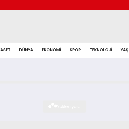
YASET
DÜNYA
EKONOMI
SPOR
TEKNOLOJI
YA
Yükleniyor...