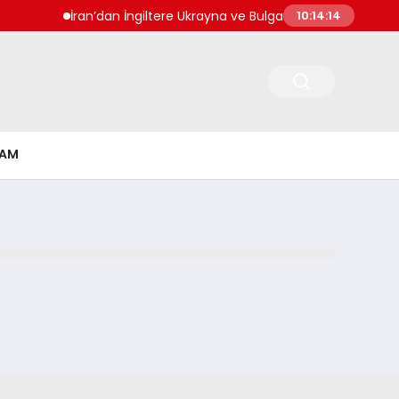
İran’dan İngiltere Ukrayna ve Bulgaristan Açıklaması Ul
10:14:14
ŞAM