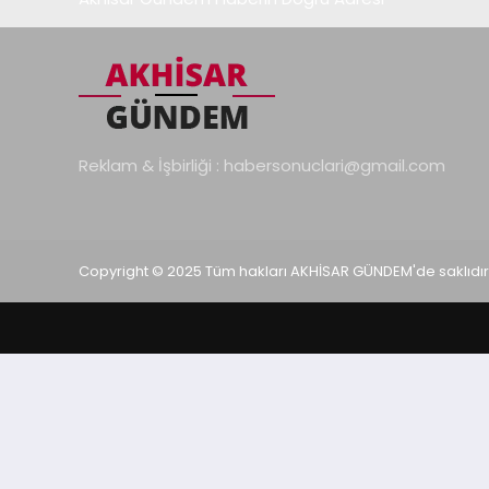
Reklam & İşbirliği :
habersonuclari@gmail.com
Copyright © 2025 Tüm hakları AKHİSAR GÜNDEM'de saklıdır