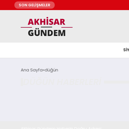
SON GELİŞMELER
SI
Ana Sayfa
düğün
DÜĞÜN HABERLERI
Akhisar Gündem Haberin Doğru Adresi