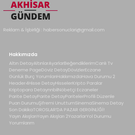
Reklam & İşbirliği :
habersonuclari@gmail.com
Hakkımızda
Altın Detay
Altınlar
Ayarlar
Beğendiklerim
Canlı Tv
Deneme Page
Döviz Detay
Dövizler
Eczane
Günlük Burç Yorumları
Hakkımızda
Hava Durumu 2
Header4
Hisse Detay
Hisseler
Kripto Paralar
Kriptopara Detay
nnbil
Nöbetçi Eczaneler
Parite Detay
Parite Detay
Pariteler
Profili Düzenle
Puan Durumu
Şifremi Unuttum
Sinema
Sinema Detay
Son Dakika
TOROSLAR’DA PAZAR GERGİNLİĞİ!
Yayın Akışları
Yayın Akışları 2
Yazarlar
Yol Durumu
Yorumlarım