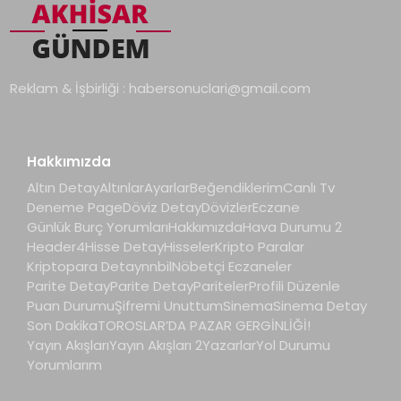
Reklam & İşbirliği :
habersonuclari@gmail.com
Hakkımızda
Altın Detay
Altınlar
Ayarlar
Beğendiklerim
Canlı Tv
Deneme Page
Döviz Detay
Dövizler
Eczane
Günlük Burç Yorumları
Hakkımızda
Hava Durumu 2
Header4
Hisse Detay
Hisseler
Kripto Paralar
Kriptopara Detay
nnbil
Nöbetçi Eczaneler
Parite Detay
Parite Detay
Pariteler
Profili Düzenle
Puan Durumu
Şifremi Unuttum
Sinema
Sinema Detay
Son Dakika
TOROSLAR’DA PAZAR GERGİNLİĞİ!
Yayın Akışları
Yayın Akışları 2
Yazarlar
Yol Durumu
Yorumlarım