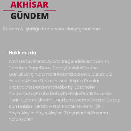
Reklam & İşbirliği :
habersonuclari@gmail.com
Hakkımızda
Altın Detay
Altınlar
Ayarlar
Beğendiklerim
Canlı Tv
Deneme Page
Döviz Detay
Dövizler
Eczane
Günlük Burç Yorumları
Hakkımızda
Hava Durumu 2
Header4
Hisse Detay
Hisseler
Kripto Paralar
Kriptopara Detay
nnbil
Nöbetçi Eczaneler
Parite Detay
Parite Detay
Pariteler
Profili Düzenle
Puan Durumu
Şifremi Unuttum
Sinema
Sinema Detay
Son Dakika
TOROSLAR’DA PAZAR GERGİNLİĞİ!
Yayın Akışları
Yayın Akışları 2
Yazarlar
Yol Durumu
Yorumlarım