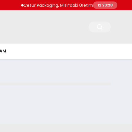
Cesur Packaging, Mısır’daki Üretim Üssünü Büyütüyor
12:23:28
ŞAM