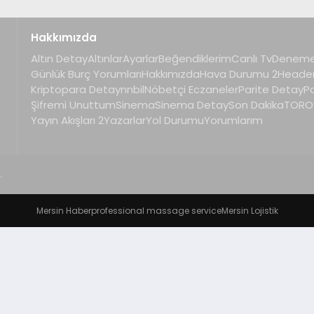
Hakkımızda
Altın Detay
Altınlar
Ayarlar
Beğendiklerim
Canlı Tv
Deneme
Günlük Burç Yorumları
Hakkımızda
Hava Durumu 2
Heade
Kriptopara Detay
nnbil
Nöbetçi Eczaneler
Parite Detay
P
Şifremi Unuttum
Sinema
Sinema Detay
Son Dakika
TOROS
Yayın Akışları 2
Yazarlar
Yol Durumu
Yorumlarım
.
Mersin Haber
professional massage service
Mersin Lojistik