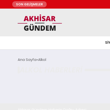
SON GELİŞMELER
SI
Ana Sayfa
Alkol
ALKOL HABERLERI
Akhisar Gündem Haberin Doğru Adresi