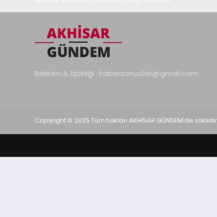
Reklam & İşbirliği :
habersonuclari@gmail.com
Copyright © 2025 Tüm hakları AKHİSAR GÜNDEM'de saklıdır