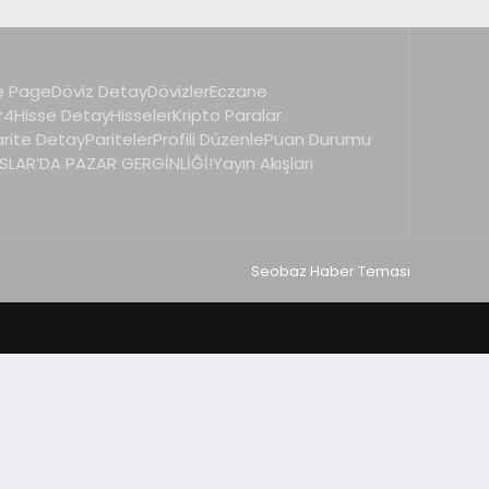
 Page
Döviz Detay
Dövizler
Eczane
r4
Hisse Detay
Hisseler
Kripto Paralar
arite Detay
Pariteler
Profili Düzenle
Puan Durumu
LAR’DA PAZAR GERGİNLİĞİ!
Yayın Akışları
Seobaz Haber Teması