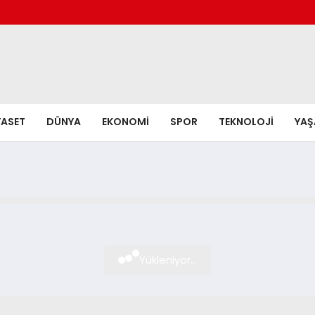
YASET
DÜNYA
EKONOMI
SPOR
TEKNOLOJI
YA
Yükleniyor...