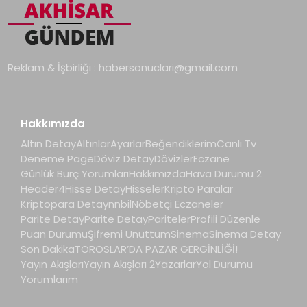
Reklam & İşbirliği :
habersonuclari@gmail.com
Hakkımızda
Altın Detay
Altınlar
Ayarlar
Beğendiklerim
Canlı Tv
Deneme Page
Döviz Detay
Dövizler
Eczane
Günlük Burç Yorumları
Hakkımızda
Hava Durumu 2
Header4
Hisse Detay
Hisseler
Kripto Paralar
Kriptopara Detay
nnbil
Nöbetçi Eczaneler
Parite Detay
Parite Detay
Pariteler
Profili Düzenle
Puan Durumu
Şifremi Unuttum
Sinema
Sinema Detay
Son Dakika
TOROSLAR’DA PAZAR GERGİNLİĞİ!
Yayın Akışları
Yayın Akışları 2
Yazarlar
Yol Durumu
Yorumlarım