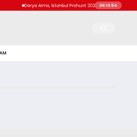
Derya Arms, İstanbul Prohunt 2026’da yeni nesil ürünle
06:14:54
ŞAM