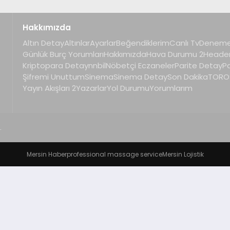
Hakkımızda
Altın Detay
Altınlar
Ayarlar
Beğendiklerim
Canlı Tv
Deneme
Günlük Burç Yorumları
Hakkımızda
Hava Durumu 2
Heade
Kriptopara Detay
nnbil
Nöbetçi Eczaneler
Parite Detay
P
Şifremi Unuttum
Sinema
Sinema Detay
Son Dakika
TOROS
Yayın Akışları 2
Yazarlar
Yol Durumu
Yorumlarım
.
Mersin Haber
professional massage service
Mersin Lojistik