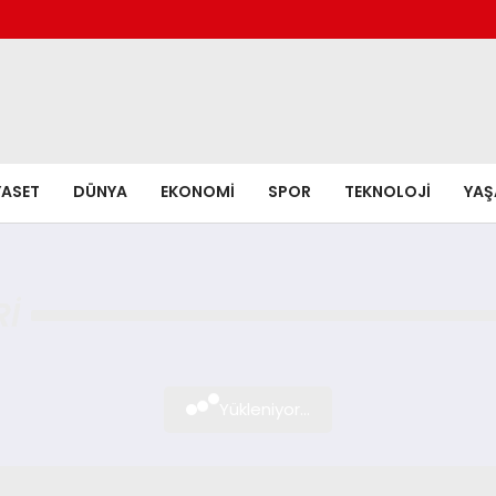
YASET
DÜNYA
EKONOMI
SPOR
TEKNOLOJI
YA
RI
Yükleniyor...