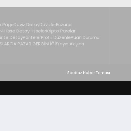
 Page
Döviz Detay
Dövizler
Eczane
r4
Hisse Detay
Hisseler
Kripto Paralar
arite Detay
Pariteler
Profili Düzenle
Puan Durumu
LAR’DA PAZAR GERGİNLİĞİ!
Yayın Akışları
Seobaz Haber Teması