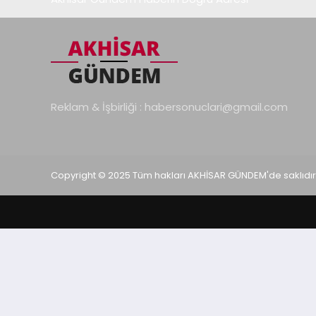
Reklam & İşbirliği :
habersonuclari@gmail.com
Copyright © 2025 Tüm hakları AKHİSAR GÜNDEM'de saklıdır