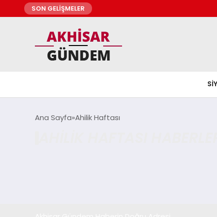
SON GELİŞMELER
SI
Ana Sayfa
Ahilik Haftası
AHILIK HAFTASI HABERLE
Akhisar Gündem Haberin Doğru Adresi