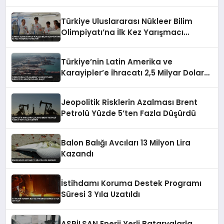
Türkiye Uluslararası Nükleer Bilim
Olimpiyatı’na İlk Kez Yarışmacı
Katılıyor
Türkiye’nin Latin Amerika ve
Karayipler’e İhracatı 2,5 Milyar Dolara
Ulaştı
Jeopolitik Risklerin Azalması Brent
Petrolü Yüzde 5’ten Fazla Düşürdü
Balon Balığı Avcıları 13 Milyon Lira
Kazandı
İstihdamı Koruma Destek Programı
Süresi 3 Yıla Uzatıldı
ASPİLSAN Enerji Yerli Bataryalarla