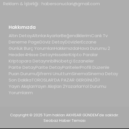
Reklam & İşbirliği :
habersonuclari@gmail.com
Hakkımızda
Altın Detay
Altınlar
Ayarlar
Beğendiklerim
Canlı Tv
Deneme Page
Döviz Detay
Dövizler
Eczane
Günlük Burç Yorumları
Hakkımızda
Hava Durumu 2
Header4
Hisse Detay
Hisseler
Kripto Paralar
Kriptopara Detay
nnbil
Nöbetçi Eczaneler
Parite Detay
Parite Detay
Pariteler
Profili Düzenle
Puan Durumu
Şifremi Unuttum
Sinema
Sinema Detay
Son Dakika
TOROSLAR’DA PAZAR GERGİNLİĞİ!
Yayın Akışları
Yayın Akışları 2
Yazarlar
Yol Durumu
Yorumlarım
Copyright © 2025 Tüm hakları AKHİSAR GÜNDEM'de saklıdır.
Seobaz Haber Teması