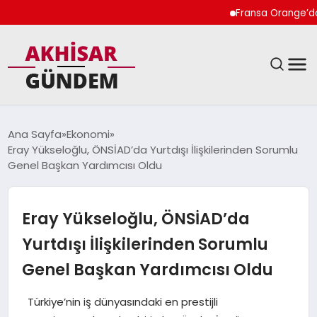
Fransa Orange’da Kadı
SIYASET
Ana Sayfa
Ekonomi
Eray Yükseloğlu, ÖNSİAD’da Yurtdışı İlişkilerinden Sorumlu
DÜNYA
Genel Başkan Yardımcısı Oldu
EKONOMI
Eray Yükseloğlu, ÖNSİAD’da
SPOR
Yurtdışı İlişkilerinden Sorumlu
Genel Başkan Yardımcısı Oldu
TEKNOLOJI
Türkiye’nin iş dünyasındaki en prestijli
YAŞAM