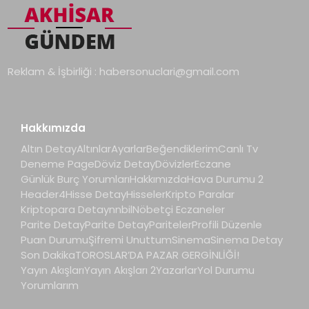
Reklam & İşbirliği :
habersonuclari@gmail.com
Hakkımızda
Altın Detay
Altınlar
Ayarlar
Beğendiklerim
Canlı Tv
Deneme Page
Döviz Detay
Dövizler
Eczane
Günlük Burç Yorumları
Hakkımızda
Hava Durumu 2
Header4
Hisse Detay
Hisseler
Kripto Paralar
Kriptopara Detay
nnbil
Nöbetçi Eczaneler
Parite Detay
Parite Detay
Pariteler
Profili Düzenle
Puan Durumu
Şifremi Unuttum
Sinema
Sinema Detay
Son Dakika
TOROSLAR’DA PAZAR GERGİNLİĞİ!
Yayın Akışları
Yayın Akışları 2
Yazarlar
Yol Durumu
Yorumlarım