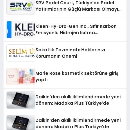
SRV Padel Court, Türkiye’de Padel
Yatırımlarının Güçlü Markası Olmayı
Sürdürüyor
Kleen-Hy-Dro-Gen Inc., Sıfır Karbon
Emisyonlu Hidrojen Isıtma
Teknolojisinde ISO ve TSSA
Düzenleyici Onaylarını Aldı
Sakatlık Tazminatı: Haklarınızı
Korumanın Önemi
Marie Rose kozmetik sektörüne giriş
yaptı
Daikin’den akıllı iklimlendirmede yeni
dönem: Madoka Plus Türkiye’de
Daikin’den akıllı iklimlendirmede yeni
dönem: Madoka Plus Türkiye’de