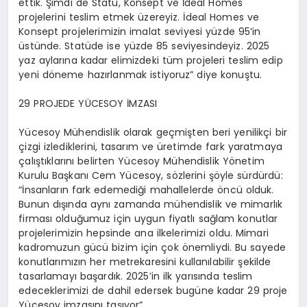
ettik. Şimdi de Statü, Konsept ve İdeal Homes
projelerini teslim etmek üzereyiz. İdeal Homes ve
Konsept projelerimizin imalat seviyesi yüzde 95’in
üstünde. Statüde ise yüzde 85 seviyesindeyiz. 2025
yaz aylarına kadar elimizdeki tüm projeleri teslim edip
yeni döneme hazırlanmak istiyoruz” diye konuştu.
29 PROJEDE YÜCESOY İMZASI
Yücesoy Mühendislik olarak geçmişten beri yenilikçi bir
çizgi izlediklerini, tasarım ve üretimde fark yaratmaya
çalıştıklarını belirten Yücesoy Mühendislik Yönetim
Kurulu Başkanı Cem Yücesoy, sözlerini şöyle sürdürdü:
“İnsanların fark edemediği mahallelerde öncü olduk.
Bunun dışında aynı zamanda mühendislik ve mimarlık
firması olduğumuz için uygun fiyatlı sağlam konutlar
projelerimizin hepsinde ana ilkelerimizi oldu. Mimari
kadromuzun gücü bizim için çok önemliydi. Bu sayede
konutlarımızın her metrekaresini kullanılabilir şekilde
tasarlamayı başardık. 2025’in ilk yarısında teslim
edeceklerimizi de dahil edersek bugüne kadar 29 proje
Yücesoy imzasını taşıyor”