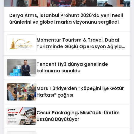
Derya Arms, İstanbul Prohunt 2026’da yeni nesil
ürünlerini ve global marka vizyonunu sergiledi
Momentur Tourism & Travel, Dubai
Turizminde Güçlü Operasyon Ağıyla
Fark Yaratıyor
Tencent Hy3 dünya genelinde
kullanıma sunuldu
Mars Türkiye’den “Köpeğini İşe Götür
Haftası” çağrısı
Cesur Packaging, Mısır’daki Üretim
Üssünü Büyütüyor