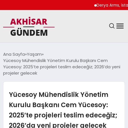
Derya Arms, İstanbul 
SIYASET
Ana Sayfa
Yaşam
Yücesoy Mühendislik Yönetim Kurulu Başkanı Cem
DÜNYA
Yücesoy: 2025’te projeleri teslim edeceğiz; 2026’da yeni
projeler gelecek
EKONOMI
Yücesoy Mühendislik Yönetim
SPOR
Kurulu Başkanı Cem Yücesoy:
TEKNOLOJI
2025’te projeleri teslim edeceğiz;
YAŞAM
2026’da yeni projeler gelecek