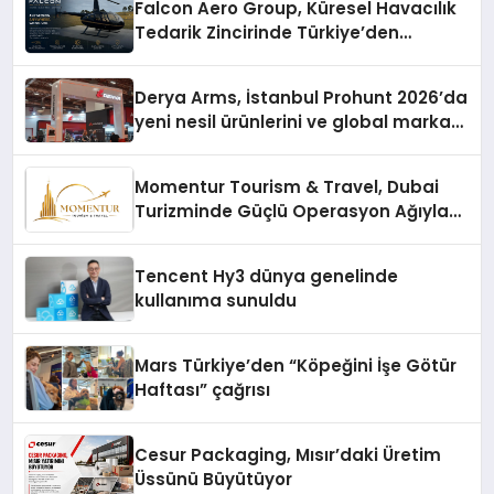
Falcon Aero Group, Küresel Havacılık
Tedarik Zincirinde Türkiye’den
Dünyaya Açılıyor
Derya Arms, İstanbul Prohunt 2026’da
yeni nesil ürünlerini ve global marka
vizyonunu sergiledi
Momentur Tourism & Travel, Dubai
Turizminde Güçlü Operasyon Ağıyla
Fark Yaratıyor
Tencent Hy3 dünya genelinde
kullanıma sunuldu
Mars Türkiye’den “Köpeğini İşe Götür
Haftası” çağrısı
Cesur Packaging, Mısır’daki Üretim
Üssünü Büyütüyor