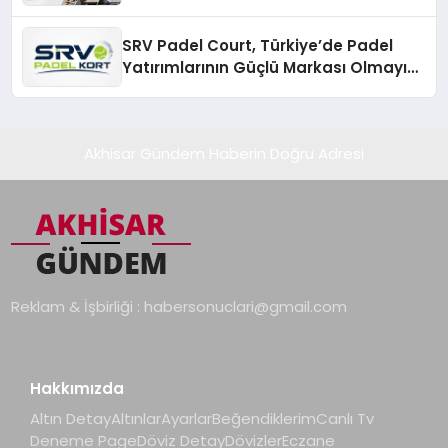
SRV Padel Court, Türkiye’de Padel
Yatırımlarının Güçlü Markası Olmayı
Sürdürüyor
Akhisar Gündem Haberin Doğru Adresi
Reklam & İşbirliği :
habersonuclari@gmail.com
Hakkımızda
Altın Detay
Altınlar
Ayarlar
Beğendiklerim
Canlı Tv
Deneme Page
Döviz Detay
Dövizler
Eczane