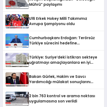
Mührü” paylaşımı
U16 Erkek Hokey Milli Takımımız
Avrupa Şampiyonu oldu
Cumhurbaşkanı Erdoğan: Terörsüz
Türkiye sürecini hedefine
ulaştıracağız
Türkiye: Suriye’deki istikrarı sekteye
uğratmayı amaçlayanlara en iyi
yanıt; birlik ve beraberlik
Bakan Gürlek, Hakim ve Savcı
Yardımcılığı mülakat sonuçlarını
açıkladı
2 bin 763 kontrol ve arama noktası
uygulamasına son verildi