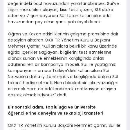
değerindeki ödül havuzundan yararlanabilecek. Sui’ye
ilişkin makaleleri okuyan, kısa testi çözen, SUI stake
eden ve 7 gün boyunca SUI tutan kullanıcılar ödül
havuzundan pay alma şansı yakalayabilecek.
Öğren ve Kazan etkinliklerinin çalışma prensibine dair
detayları aktaran OKX TR Yönetim Kurulu Başkanı
Mehmet Çamır, “Kullanıcılara belirli bir konu üzerinde
eğitici içerikler sağlayan, bilgilerini test etmelerine
olanak sunan ve emeklerinin karşılığında onları
ödüllendiren bir kampanya modeli. Sui ile yaptığımız
kampanyanın amacı Türkiye’deki kullanıcılara Sui
Network’ü daha iyi tanıtmak ve karşılığında onlara SUI
token’i hediye etmek. Hem blockchain okuryazarlığını
artırmak hem de ödüllendirerek motivasyon artışına
destek olmak istiyoruz” dedi.
Bir sonraki ad
ı
m, toplulu
ğ
a ve
ü
niversite
öğ
rencilerine deneyim ve teknoloji transferi
OKX TR Yönetim Kurulu Başkanı Mehmet Çamır, Sui ile