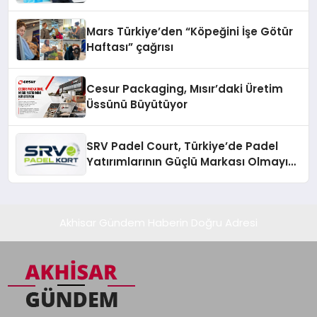
Mars Türkiye’den “Köpeğini İşe Götür
Haftası” çağrısı
Cesur Packaging, Mısır’daki Üretim
Üssünü Büyütüyor
SRV Padel Court, Türkiye’de Padel
Yatırımlarının Güçlü Markası Olmayı
Sürdürüyor
Akhisar Gündem Haberin Doğru Adresi