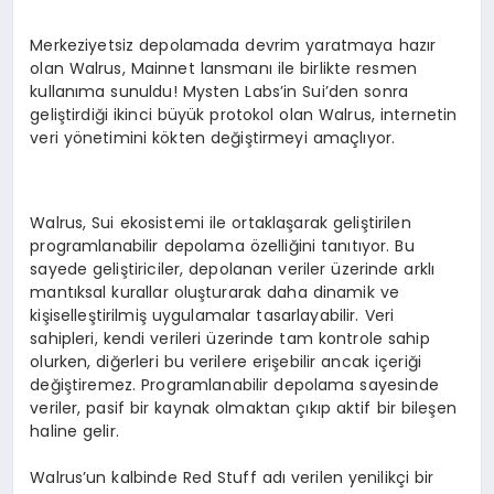
Merkeziyetsiz depolamada devrim yaratmaya hazır
olan Walrus, Mainnet lansmanı ile birlikte resmen
kullanıma sunuldu! Mysten Labs’in Sui’den sonra
geliştirdiği ikinci büyük protokol olan Walrus, internetin
veri yönetimini kökten değiştirmeyi amaçlıyor.
Walrus, Sui ekosistemi ile ortaklaşarak geliştirilen
programlanabilir depolama özelliğini tanıtıyor. Bu
sayede geliştiriciler, depolanan veriler üzerinde arklı
mantıksal kurallar oluşturarak daha dinamik ve
kişiselleştirilmiş uygulamalar tasarlayabilir. Veri
sahipleri, kendi verileri üzerinde tam kontrole sahip
olurken, diğerleri bu verilere erişebilir ancak içeriği
değiştiremez. Programlanabilir depolama sayesinde
veriler, pasif bir kaynak olmaktan çıkıp aktif bir bileşen
haline gelir.
Walrus’un kalbinde Red Stuff adı verilen yenilikçi bir