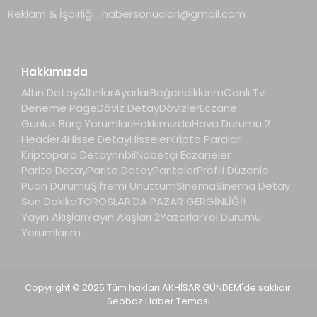
Reklam & İşbirliği :
habersonuclari@gmail.com
Hakkımızda
Altın Detay
Altınlar
Ayarlar
Beğendiklerim
Canlı Tv
Deneme Page
Döviz Detay
Dövizler
Eczane
Günlük Burç Yorumları
Hakkımızda
Hava Durumu 2
Header4
Hisse Detay
Hisseler
Kripto Paralar
Kriptopara Detay
nnbil
Nöbetçi Eczaneler
Parite Detay
Parite Detay
Pariteler
Profili Düzenle
Puan Durumu
Şifremi Unuttum
Sinema
Sinema Detay
Son Dakika
TOROSLAR’DA PAZAR GERGİNLİĞİ!
Yayın Akışları
Yayın Akışları 2
Yazarlar
Yol Durumu
Yorumlarım
Copyright © 2025 Tüm hakları AKHİSAR GÜNDEM'de saklıdır.
Seobaz Haber Teması