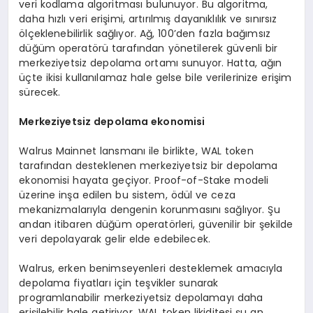
veri kodlama algoritması bulunuyor. Bu algoritma,
daha hızlı veri erişimi, artırılmış dayanıklılık ve sınırsız
ölçeklenebilirlik sağlıyor. Ağ, 100’den fazla bağımsız
düğüm operatörü tarafından yönetilerek güvenli bir
merkeziyetsiz depolama ortamı sunuyor. Hatta, ağın
üçte ikisi kullanılamaz hale gelse bile verilerinize erişim
sürecek.
Merkeziyetsiz depolama ekonomisi
Walrus Mainnet lansmanı ile birlikte, WAL token
tarafından desteklenen merkeziyetsiz bir depolama
ekonomisi hayata geçiyor. Proof-of-Stake modeli
üzerine inşa edilen bu sistem, ödül ve ceza
mekanizmalarıyla dengenin korunmasını sağlıyor. Şu
andan itibaren düğüm operatörleri, güvenilir bir şekilde
veri depolayarak gelir elde edebilecek.
Walrus, erken benimseyenleri desteklemek amacıyla
depolama fiyatları için teşvikler sunarak
programlanabilir merkeziyetsiz depolamayı daha
erişilebilir hale getiriyor. WAL token likiditesi şu an