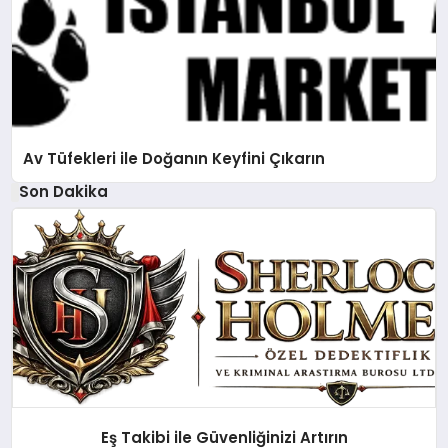
Av Tüfekleri ile Doğanın Keyfini Çıkarın
Son Dakika
Eş Takibi ile Güvenliğinizi Artırın