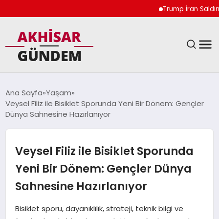
Trump İran Saldırıları
SIYASET
Ana Sayfa
Yaşam
Veysel Filiz ile Bisiklet Sporunda Yeni Bir Dönem: Gençler
DÜNYA
Dünya Sahnesine Hazırlanıyor
EKONOMI
Veysel Filiz ile Bisiklet Sporunda
SPOR
Yeni Bir Dönem: Gençler Dünya
Sahnesine Hazırlanıyor
TEKNOLOJI
Bisiklet sporu, dayanıklılık, strateji, teknik bilgi ve
YAŞAM