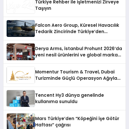
Türkiye Rehber ile İşletmenizi Zirveye
Taşıyın
Falcon Aero Group, Küresel Havacılık
Tedarik Zincirinde Türkiye’den
Dünyaya Açılıyor
Derya Arms, İstanbul Prohunt 2026’da
yeni nesil ürünlerini ve global marka
vizyonunu sergiledi
Momentur Tourism & Travel, Dubai
Turizminde Güçlü Operasyon Ağıyla
Fark Yaratıyor
Tencent Hy3 dünya genelinde
kullanıma sunuldu
Mars Türkiye’den “Köpeğini İşe Götür
Haftası” çağrısı