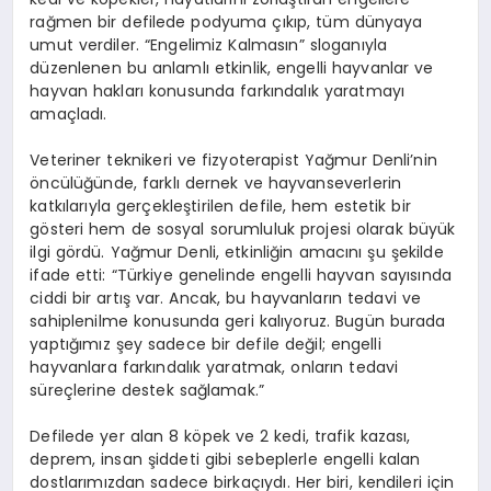
rağmen bir defilede podyuma çıkıp, tüm dünyaya
umut verdiler. “Engelimiz Kalmasın” sloganıyla
düzenlenen bu anlamlı etkinlik, engelli hayvanlar ve
hayvan hakları konusunda farkındalık yaratmayı
amaçladı.
Veteriner teknikeri ve fizyoterapist Yağmur Denli’nin
öncülüğünde, farklı dernek ve hayvanseverlerin
katkılarıyla gerçekleştirilen defile, hem estetik bir
gösteri hem de sosyal sorumluluk projesi olarak büyük
ilgi gördü. Yağmur Denli, etkinliğin amacını şu şekilde
ifade etti: “Türkiye genelinde engelli hayvan sayısında
ciddi bir artış var. Ancak, bu hayvanların tedavi ve
sahiplenilme konusunda geri kalıyoruz. Bugün burada
yaptığımız şey sadece bir defile değil; engelli
hayvanlara farkındalık yaratmak, onların tedavi
süreçlerine destek sağlamak.”
Defilede yer alan 8 köpek ve 2 kedi, trafik kazası,
deprem, insan şiddeti gibi sebeplerle engelli kalan
dostlarımızdan sadece birkaçıydı. Her biri, kendileri için