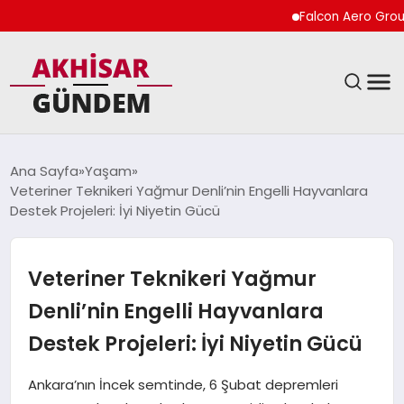
Falcon Aero Group, Kür
SIYASET
Ana Sayfa
Yaşam
Veteriner Teknikeri Yağmur Denli’nin Engelli Hayvanlara
DÜNYA
Destek Projeleri: İyi Niyetin Gücü
EKONOMI
Veteriner Teknikeri Yağmur
SPOR
Denli’nin Engelli Hayvanlara
Destek Projeleri: İyi Niyetin Gücü
TEKNOLOJI
Ankara’nın İncek semtinde, 6 Şubat depremleri
YAŞAM