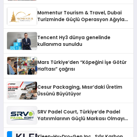
vizyonunu sergiledi
Momentur Tourism & Travel, Dubai
Turizminde Güçlü Operasyon Ağıyla
Fark Yaratıyor
Tencent Hy3 dünya genelinde
kullanıma sunuldu
Mars Türkiye’den “Köpeğini İşe Götür
Haftası” çağrısı
Cesur Packaging, Mısır’daki Üretim
Üssünü Büyütüyor
SRV Padel Court, Türkiye’de Padel
Yatırımlarının Güçlü Markası Olmayı
Sürdürüyor
Kleen-Hy-Dro-Gen Inc., Sıfır Karbon