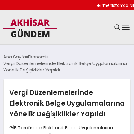
Ermenistan’da Nikol P
SIYASET
Ana Sayfa
Ekonomi
Vergi Düzenlemelerinde Elektronik Belge Uygulamalarına
DÜNYA
Yönelik Değişiklikler Yapıldı
EKONOMI
Vergi Düzenlemelerinde
SPOR
Elektronik Belge Uygulamalarına
Yönelik Değişiklikler Yapıldı
TEKNOLOJI
GİB Tarafından Elektronik Belge Uygulamalarına
YAŞAM