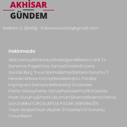
Reklam & İşbirliği :
habersonuclari@gmail.com
Hakkımızda
Altın Detay
Altınlar
Ayarlar
Beğendiklerim
Canlı Tv
Deneme Page
Döviz Detay
Dövizler
Eczane
Günlük Burç Yorumları
Hakkımızda
Hava Durumu 2
Header4
Hisse Detay
Hisseler
Kripto Paralar
Kriptopara Detay
nnbil
Nöbetçi Eczaneler
Parite Detay
Parite Detay
Pariteler
Profili Düzenle
Puan Durumu
Şifremi Unuttum
Sinema
Sinema Detay
Son Dakika
TOROSLAR’DA PAZAR GERGİNLİĞİ!
Yayın Akışları
Yayın Akışları 2
Yazarlar
Yol Durumu
Yorumlarım