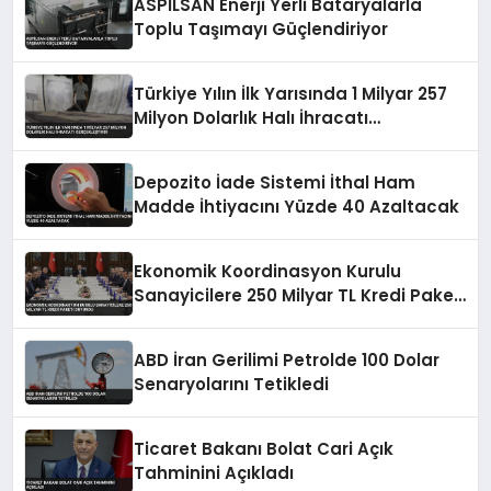
ASPİLSAN Enerji Yerli Bataryalarla
Toplu Taşımayı Güçlendiriyor
Türkiye Yılın İlk Yarısında 1 Milyar 257
Milyon Dolarlık Halı İhracatı
Gerçekleştirdi
Depozito İade Sistemi İthal Ham
Madde İhtiyacını Yüzde 40 Azaltacak
Ekonomik Koordinasyon Kurulu
Sanayicilere 250 Milyar TL Kredi Paketi
Duyurdu
ABD İran Gerilimi Petrolde 100 Dolar
Senaryolarını Tetikledi
Ticaret Bakanı Bolat Cari Açık
Tahminini Açıkladı