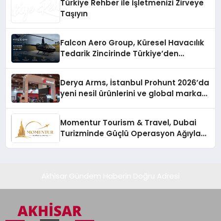
Türkiye Rehber ile İşletmenizi Zirveye
Taşıyın
Falcon Aero Group, Küresel Havacılık
Tedarik Zincirinde Türkiye’den
Dünyaya Açılıyor
Derya Arms, İstanbul Prohunt 2026’da
yeni nesil ürünlerini ve global marka
vizyonunu sergiledi
Momentur Tourism & Travel, Dubai
Turizminde Güçlü Operasyon Ağıyla
Fark Yaratıyor
Akhisar Gündem Haberin Doğru Adresi