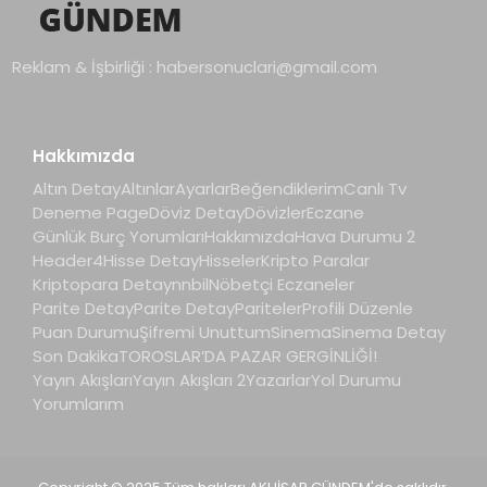
Reklam & İşbirliği :
habersonuclari@gmail.com
Hakkımızda
Altın Detay
Altınlar
Ayarlar
Beğendiklerim
Canlı Tv
Deneme Page
Döviz Detay
Dövizler
Eczane
Günlük Burç Yorumları
Hakkımızda
Hava Durumu 2
Header4
Hisse Detay
Hisseler
Kripto Paralar
Kriptopara Detay
nnbil
Nöbetçi Eczaneler
Parite Detay
Parite Detay
Pariteler
Profili Düzenle
Puan Durumu
Şifremi Unuttum
Sinema
Sinema Detay
Son Dakika
TOROSLAR’DA PAZAR GERGİNLİĞİ!
Yayın Akışları
Yayın Akışları 2
Yazarlar
Yol Durumu
Yorumlarım