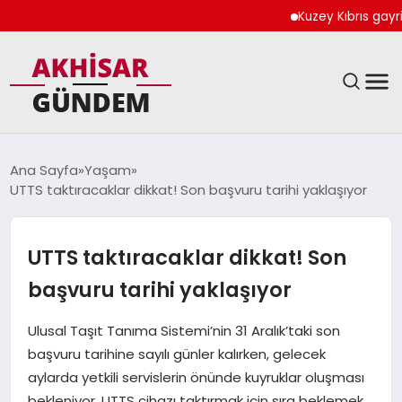
Kuzey Kıbrıs gayrimenku
SIYASET
Ana Sayfa
Yaşam
UTTS taktıracaklar dikkat! Son başvuru tarihi yaklaşıyor
DÜNYA
EKONOMI
UTTS taktıracaklar dikkat! Son
başvuru tarihi yaklaşıyor
SPOR
Ulusal Taşıt Tanıma Sistemi’nin 31 Aralık’taki son
TEKNOLOJI
başvuru tarihine sayılı günler kalırken, gelecek
aylarda yetkili servislerin önünde kuyruklar oluşması
YAŞAM
bekleniyor. UTTS cihazı taktırmak için sıra beklemek