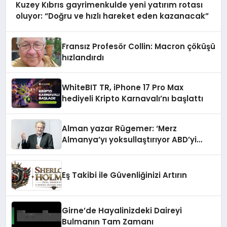
Kuzey Kıbrıs gayrimenkulde yeni yatırım rotası
oluyor: “Doğru ve hızlı hareket eden kazanacak”
Fransız Profesör Collin: Macron çöküşü
hızlandırdı
WhiteBIT TR, iPhone 17 Pro Max
hediyeli Kripto Karnavalı’nı başlattı
Alman yazar Rügemer: ‘Merz
Almanya’yı yoksullaştırıyor ABD’yi
zenginleştiriyor’
Eş Takibi ile Güvenliğinizi Artırın
Girne’de Hayalinizdeki Daireyi
Bulmanın Tam Zamanı