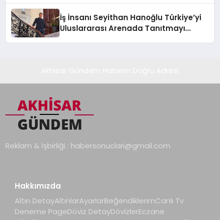
İş İnsanı Seyithan Hanoğlu Türkiye’yi
Uluslararası Arenada Tanıtmayı
Hedefliyor
Akhisar Gündem Haberin Doğru Adresi
Reklam & İşbirliği :
habersonuclari@gmail.com
Hakkımızda
Altın Detay
Altınlar
Ayarlar
Beğendiklerim
Canlı Tv
Deneme Page
Döviz Detay
Dövizler
Eczane