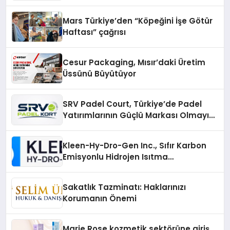
Mars Türkiye’den “Köpeğini İşe Götür
Haftası” çağrısı
Cesur Packaging, Mısır’daki Üretim
Üssünü Büyütüyor
SRV Padel Court, Türkiye’de Padel
Yatırımlarının Güçlü Markası Olmayı
Sürdürüyor
Kleen-Hy-Dro-Gen Inc., Sıfır Karbon
Emisyonlu Hidrojen Isıtma
Teknolojisinde ISO ve TSSA
Düzenleyici Onaylarını Aldı
Sakatlık Tazminatı: Haklarınızı
Korumanın Önemi
Marie Rose kozmetik sektörüne giriş