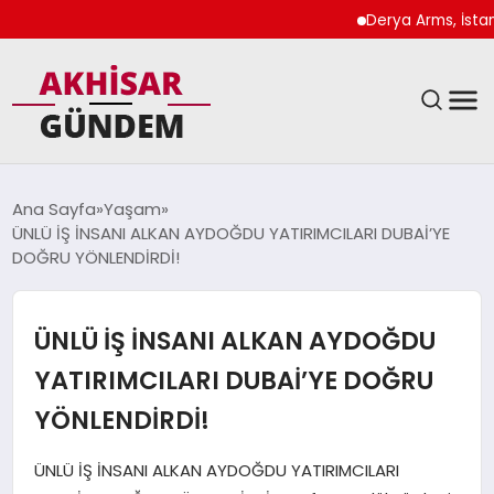
Derya Arms, İstanbul P
SIYASET
Ana Sayfa
Yaşam
ÜNLÜ İŞ İNSANI ALKAN AYDOĞDU YATIRIMCILARI DUBAİ’YE
DÜNYA
DOĞRU YÖNLENDİRDİ!
EKONOMI
ÜNLÜ İŞ İNSANI ALKAN AYDOĞDU
SPOR
YATIRIMCILARI DUBAİ’YE DOĞRU
YÖNLENDİRDİ!
TEKNOLOJI
ÜNLÜ İŞ İNSANI ALKAN AYDOĞDU YATIRIMCILARI
YAŞAM