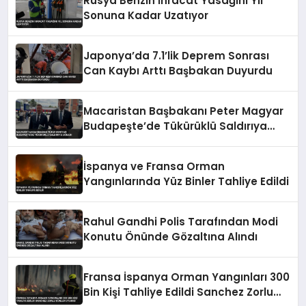
Rusya Benzin İhracat Yasağını Yıl
Sonuna Kadar Uzatıyor
Japonya’da 7.1’lik Deprem Sonrası
Can Kaybı Arttı Başbakan Duyurdu
Macaristan Başbakanı Peter Magyar
Budapeşte’de Tükürüklü Saldırıya
Uğradı
İspanya ve Fransa Orman
Yangınlarında Yüz Binler Tahliye Edildi
Rahul Gandhi Polis Tarafından Modi
Konutu Önünde Gözaltına Alındı
Fransa İspanya Orman Yangınları 300
Bin Kişi Tahliye Edildi Sanchez Zorlu