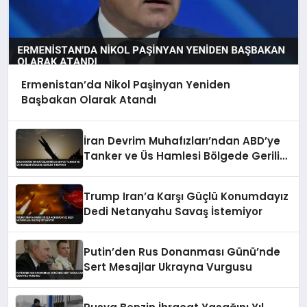
Ermenistan’da Nikol Paşinyan Yeniden
Başbakan Olarak Atandı
İran Devrim Muhafızları’ndan ABD’ye
Tanker ve Üs Hamlesi Bölgede Gerilim
Tırmandı
Trump Iran’a Karşı Güçlü Konumdayız
Dedi Netanyahu Savaş İstemiyor
Putin’den Rus Donanması Günü’nde
Sert Mesajlar Ukrayna Vurgusu