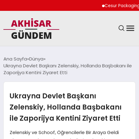
Cesur Packaging, Mısı
SIYASET
Ana Sayfa
Dünya
Ukrayna Devlet Başkanı Zelenskiy, Hollanda Başbakanı ile
DÜNYA
Zaporijya Kentini Ziyaret Etti
EKONOMI
Ukrayna Devlet Başkanı
SPOR
Zelenskiy, Hollanda Başbakanı
ile Zaporijya Kentini Ziyaret Etti
TEKNOLOJI
Zelenskiy ve Schoof, Öğrencilerle Bir Araya Geldi
YAŞAM