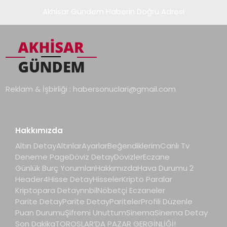
Akhisar Gündem Haberin Doğru Adresi
Reklam & İşbirliği :
habersonuclari@gmail.com
Hakkımızda
Altın Detay
Altınlar
Ayarlar
Beğendiklerim
Canlı Tv
Deneme Page
Döviz Detay
Dövizler
Eczane
Günlük Burç Yorumları
Hakkımızda
Hava Durumu 2
Header4
Hisse Detay
Hisseler
Kripto Paralar
Kriptopara Detay
nnbil
Nöbetçi Eczaneler
Parite Detay
Parite Detay
Pariteler
Profili Düzenle
Puan Durumu
Şifremi Unuttum
Sinema
Sinema Detay
Son Dakika
TOROSLAR’DA PAZAR GERGİNLİĞİ!