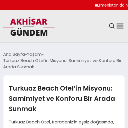
Ermenistan’da Niko
SIYASET
Ana Sayfa
Yaşam
Turkuaz Beach Otel’in Misyonu: Samimiyet ve Konforu Bir
DÜNYA
Arada Sunmak
EKONOMI
Turkuaz Beach Otel’in Misyonu:
SPOR
Samimiyet ve Konforu Bir Arada
Sunmak
TEKNOLOJI
Turkuaz Beach Otel, Karadeniz’in eşsiz doğasında,
YAŞAM