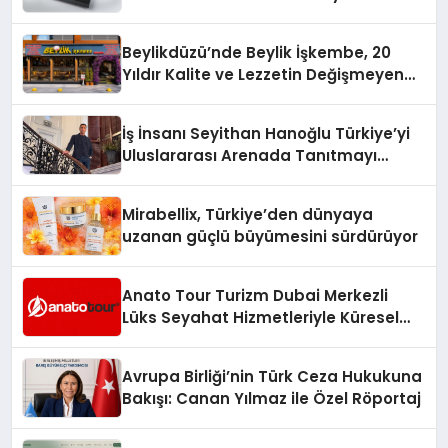
Beylikdüzü’nde Beylik İşkembe, 20
Yıldır Kalite ve Lezzetin Değişmeyen
Adresi
İş İnsanı Seyithan Hanoğlu Türkiye’yi
Uluslararası Arenada Tanıtmayı
Hedefliyor
Mirabellix, Türkiye’den dünyaya
uzanan güçlü büyümesini sürdürüyor
Anato Tour Turizm Dubai Merkezli
Lüks Seyahat Hizmetleriyle Küresel
Turizmde Öne Çıkıyor
Avrupa Birliği’nin Türk Ceza Hukukuna
Bakışı: Canan Yılmaz ile Özel Röportaj