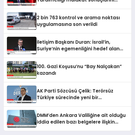
açıkladı
2 bin 763 kontrol ve arama noktası
uygulamasına son verildi
İletişim Başkanı Duran: İsrail’in,
Suriye’nin egemenliğini hedef alan
saldırılarını kınıyorum
100. Gazi Koşusu’nu “Bay Nalçakan”
kazandı
AK Parti Sözcüsü Çelik: Terörsüz
Türkiye sürecinde yeni bir
aşamadayız
DMM’den Ankara Valiliğine ait olduğu
iddia edilen bazı belgelere ilişkin
açıklama