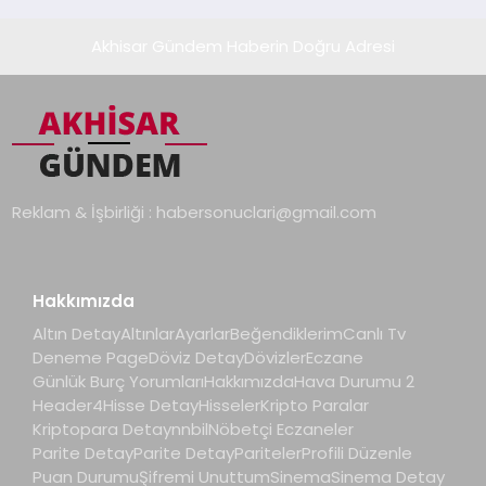
Akhisar Gündem Haberin Doğru Adresi
Reklam & İşbirliği :
habersonuclari@gmail.com
Hakkımızda
Altın Detay
Altınlar
Ayarlar
Beğendiklerim
Canlı Tv
Deneme Page
Döviz Detay
Dövizler
Eczane
Günlük Burç Yorumları
Hakkımızda
Hava Durumu 2
Header4
Hisse Detay
Hisseler
Kripto Paralar
Kriptopara Detay
nnbil
Nöbetçi Eczaneler
Parite Detay
Parite Detay
Pariteler
Profili Düzenle
Puan Durumu
Şifremi Unuttum
Sinema
Sinema Detay