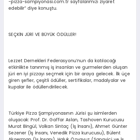
-pizza-sampiyonasi.com.tr sayfalarımızı ziyaret
edebilir” diye konuştu.
SEÇKİN JÜRİ VE BÜYÜK ÖDÜLLER!
Lezzet Dernekleri Federasyonu’nun da katılacağı
etkinlikte tanınmış iş insanları ve gurmelerden oluşan
jüri en iyi pizzayı seçmek için bir araya gelecek. İlk üçe
giren şefler, çeşitli ödüller, sertifikalar, madalyalar ve
kupalar ile ödüllendirilecek.
Türkiye Pizza Şampiyonasının Jürisi şu isimlerden
oluşacak: Prof. Dr. Gaffar Aslan, Tashoven Kurucusu
Murat Bingül, Volkan Sintaç (İş İnsanı), Ahmet Günter
Sezener (İş İnsanı, Venedik Pizza kurucusu), Bülent
Akgerman (İş İnsanı), Haluk Özyavuz (Sanayici ve İş