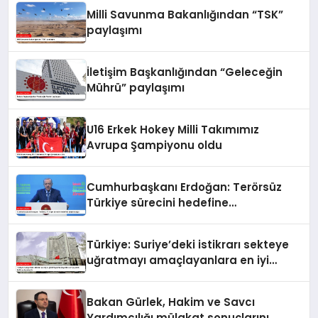
Milli Savunma Bakanlığından “TSK”
paylaşımı
İletişim Başkanlığından “Geleceğin
Mührü” paylaşımı
U16 Erkek Hokey Milli Takımımız
Avrupa Şampiyonu oldu
Cumhurbaşkanı Erdoğan: Terörsüz
Türkiye sürecini hedefine
ulaştıracağız
Türkiye: Suriye’deki istikrarı sekteye
uğratmayı amaçlayanlara en iyi
yanıt; birlik ve beraberlik
Bakan Gürlek, Hakim ve Savcı
Yardımcılığı mülakat sonuçlarını