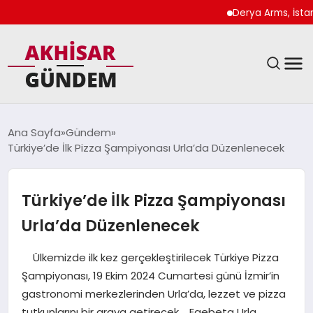
Derya Arms, İstanbul P
SIYASET
Ana Sayfa
Gündem
Türkiye’de İlk Pizza Şampiyonası Urla’da Düzenlenecek
DÜNYA
EKONOMI
Türkiye’de İlk Pizza Şampiyonası
Urla’da Düzenlenecek
SPOR
Ülkemizde ilk kez gerçekleştirilecek Türkiye Pizza
TEKNOLOJI
Şampiyonası, 19 Ekim 2024 Cumartesi günü İzmir’in
gastronomi merkezlerinden Urla’da, lezzet ve pizza
YAŞAM
tutkunlarını bir araya getirecek. Egebeta Urla