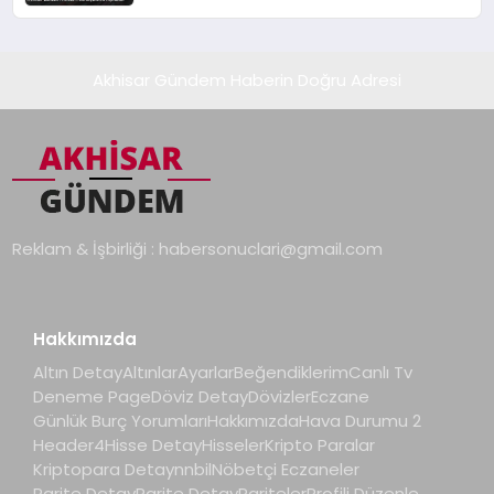
Açıkladı
Akhisar Gündem Haberin Doğru Adresi
Reklam & İşbirliği :
habersonuclari@gmail.com
Hakkımızda
Altın Detay
Altınlar
Ayarlar
Beğendiklerim
Canlı Tv
Deneme Page
Döviz Detay
Dövizler
Eczane
Günlük Burç Yorumları
Hakkımızda
Hava Durumu 2
Header4
Hisse Detay
Hisseler
Kripto Paralar
Kriptopara Detay
nnbil
Nöbetçi Eczaneler
Parite Detay
Parite Detay
Pariteler
Profili Düzenle