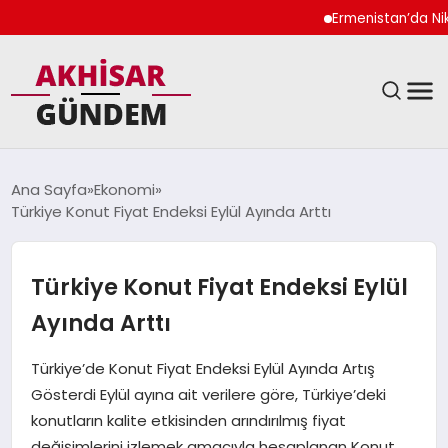
Ermenistan’da Nikol P
SIYASET
Ana Sayfa
Ekonomi
Türkiye Konut Fiyat Endeksi Eylül Ayında Arttı
DÜNYA
EKONOMI
Türkiye Konut Fiyat Endeksi Eylül
Ayında Arttı
SPOR
Türkiye’de Konut Fiyat Endeksi Eylül Ayında Artış
TEKNOLOJI
Gösterdi Eylül ayına ait verilere göre, Türkiye’deki
konutların kalite etkisinden arındırılmış fiyat
YAŞAM
değişimlerini izlemek amacıyla hesaplanan Konut