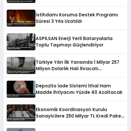
İstihdamı Koruma Destek Programı
Süresi 3 Yıla Uzatıldı
ASPİLSAN Enerji Yerli Bataryalarla
Toplu Taşımayı Güçlendiriyor
Türkiye Yılın İlk Yarısında 1 Milyar 257
Milyon Dolarlık Halı İhracatı
Gerçekleştirdi
Depozito İade Sistemi İthal Ham
Madde İhtiyacını Yüzde 40 Azaltacak
Ekonomik Koordinasyon Kurulu
Sanayicilere 250 Milyar TL Kredi Paketi
Duyurdu