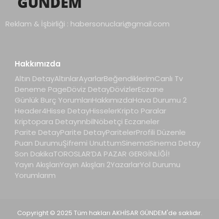
Reklam & İşbirliği :
habersonuclari@gmail.com
Hakkımızda
Altın Detay
Altınlar
Ayarlar
Beğendiklerim
Canlı Tv
Deneme Page
Döviz Detay
Dövizler
Eczane
Günlük Burç Yorumları
Hakkımızda
Hava Durumu 2
Header4
Hisse Detay
Hisseler
Kripto Paralar
Kriptopara Detay
nnbil
Nöbetçi Eczaneler
Parite Detay
Parite Detay
Pariteler
Profili Düzenle
Puan Durumu
Şifremi Unuttum
Sinema
Sinema Detay
Son Dakika
TOROSLAR’DA PAZAR GERGİNLİĞİ!
Yayın Akışları
Yayın Akışları 2
Yazarlar
Yol Durumu
Yorumlarım
Copyright © 2025 Tüm hakları AKHİSAR GÜNDEM'de saklıdır.