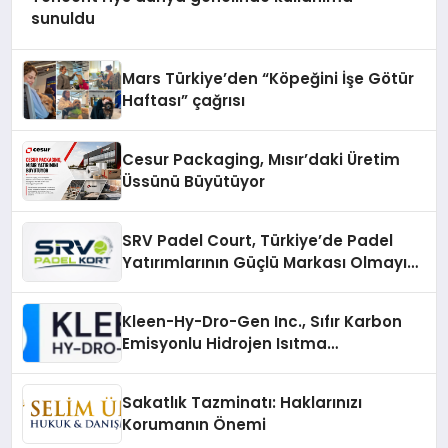
sunuldu
Mars Türkiye’den “Köpeğini İşe Götür
Haftası” çağrısı
Cesur Packaging, Mısır’daki Üretim
Üssünü Büyütüyor
SRV Padel Court, Türkiye’de Padel
Yatırımlarının Güçlü Markası Olmayı
Sürdürüyor
Kleen-Hy-Dro-Gen Inc., Sıfır Karbon
Emisyonlu Hidrojen Isıtma
Teknolojisinde ISO ve TSSA
Düzenleyici Onaylarını Aldı
Sakatlık Tazminatı: Haklarınızı
Korumanın Önemi