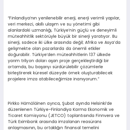
“Finlandiya’nın yenilenebilir enerji, enerji verimli yapılar,
veri merkezi, akıllı ulaşım ve su yönetimi gibi
alanlardaki uzmanlığı, Türkiye’nin güçlü ve deneyimli
müteahhitlik sektörüyle büyük bir sinerji yaratıyor. Bu
sinerji, sadece iki ülke arasında değil; Afrika ve Asya’da
gelişmekte olan pazarlarda da önemli etkiler
doğurabilir. Türkiye’den müteahhitlerin 137 ülkede
yarım trilyon doları aşan proje gerçekleştirdiği bir
ortamda, bu başarıyı sürdürülebilir çözümlerle
birleştirerek küresel düzeyde örnek oluşturabilecek
projelere imza atabileceğimize inanıyorum.”
Pirkko Hämäläinen ayrıca, Şubat ayında Helsinki’de
düzenlenen Türkiye–Finlandiya Karma Ekonomik ve
Ticaret Komisyonu (JETCO) toplantısında Finnvera ve
Türk Eximbank arasında imzalanan reasürans
anlaşmasının, bu ortaklığın finansal temelini