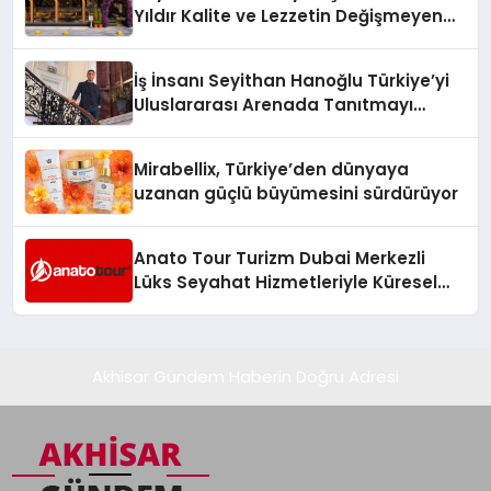
Yıldır Kalite ve Lezzetin Değişmeyen
Adresi
İş İnsanı Seyithan Hanoğlu Türkiye’yi
Uluslararası Arenada Tanıtmayı
Hedefliyor
Mirabellix, Türkiye’den dünyaya
uzanan güçlü büyümesini sürdürüyor
Anato Tour Turizm Dubai Merkezli
Lüks Seyahat Hizmetleriyle Küresel
Turizmde Öne Çıkıyor
Akhisar Gündem Haberin Doğru Adresi