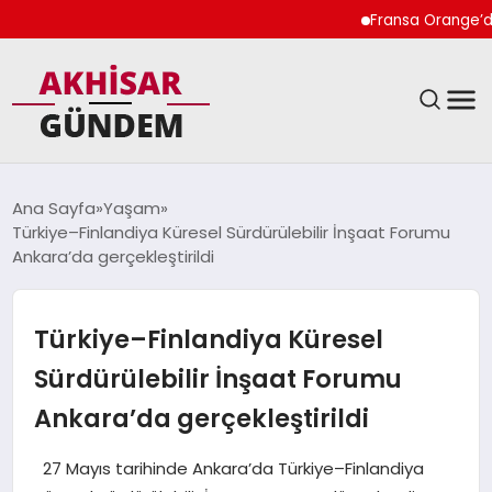
Fransa Orange’da Kadı
SIYASET
Ana Sayfa
Yaşam
Türkiye–Finlandiya Küresel Sürdürülebilir İnşaat Forumu
DÜNYA
Ankara’da gerçekleştirildi
EKONOMI
Türkiye–Finlandiya Küresel
SPOR
Sürdürülebilir İnşaat Forumu
Ankara’da gerçekleştirildi
TEKNOLOJI
27 Mayıs tarihinde Ankara’da Türkiye–Finlandiya
YAŞAM