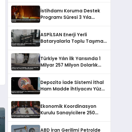
İstihdamı Koruma Destek
Programı Süresi 3 Yıla
Uzatıldı
ASPİLSAN Enerji Yerli
Bataryalarla Toplu Taşımayı
Güçlendiriyor
Türkiye Yılın İlk Yarısında 1
Milyar 257 Milyon Dolarlık
Halı İhracatı Gerçekleştirdi
Depozito İade Sistemi İthal
Ham Madde İhtiyacını Yüzde
40 Azaltacak
Ekonomik Koordinasyon
Kurulu Sanayicilere 250
Milyar TL Kredi Paketi
Duyurdu
ABD İran Gerilimi Petrolde