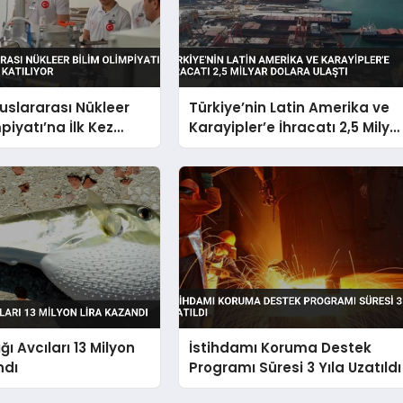
luslararası Nükleer
Türkiye’nin Latin Amerika ve
piyatı’na İlk Kez
Karayipler’e İhracatı 2,5 Milya
 Katılıyor
Dolara Ulaştı
ğı Avcıları 13 Milyon
İstihdamı Koruma Destek
ndı
Programı Süresi 3 Yıla Uzatıldı