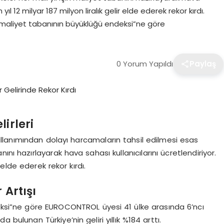
yıl 12 milyar 187 milyon liralık gelir elde ederek rekor kırdı.
illi maliyet tabanının büyüklüğü endeksi”ne göre
0 Yorum Yapıldı
Paylaş
irleri
llanımından dolayı harcamaların tahsil edilmesi esas
anını hazırlayarak hava sahası kullanıcılarını ücretlendiriyor.
r elde ederek rekor kırdı.
 Artışı
deksi”ne göre EUROCONTROL üyesi 41 ülke arasında 6’ncı
a bulunan Türkiye’nin geliri yıllık %184 arttı.