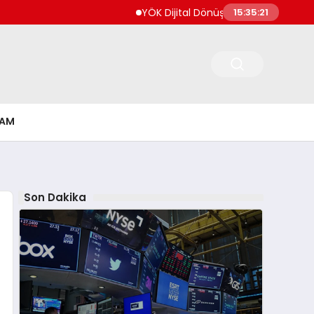
YÖK Dijital Dönüşüm İçin Bilişim Uzmanlar
15:35:21
ŞAM
Son Dakika