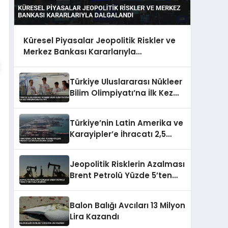
Küresel Piyasalar Jeopolitik Riskler ve
Merkez Bankası Kararlarıyla
Dalgalandı
Türkiye Uluslararası Nükleer
Bilim Olimpiyatı’na İlk Kez
Yarışmacı Katılıyor
Türkiye’nin Latin Amerika ve
Karayipler’e İhracatı 2,5
Milyar Dolara Ulaştı
Jeopolitik Risklerin Azalması
Brent Petrolü Yüzde 5’ten
Fazla Düşürdü
Balon Balığı Avcıları 13 Milyon
Lira Kazandı