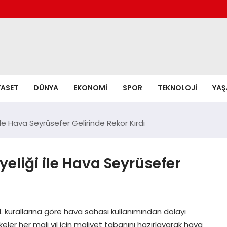
YASET
DÜNYA
EKONOMI
SPOR
TEKNOLOJI
YA
le Hava Seyrüsefer Gelirinde Rekor Kırdı
liği ile Hava Seyrüsefer
 kurallarına göre hava sahası kullanımından dolayı
keler her mali yıl için maliyet tabanını hazırlayarak hava