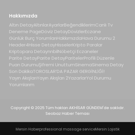
Hakkımızda
Altın Detay
Altınlar
Ayarlar
Beğendiklerim
Canlı Tv
Deneme Page
Döviz Detay
Dövizler
Eczane
Günlük Burç Yorumları
Hakkımızda
Hava Durumu 2
Header4
Hisse Detay
Hisseler
Kripto Paralar
Kriptopara Detay
nnbil
Nöbetçi Eczaneler
Parite Detay
Parite Detay
Pariteler
Profili Düzenle
Puan Durumu
Şifremi Unuttum
Sinema
Sinema Detay
Son Dakika
TOROSLAR’DA PAZAR GERGİNLİĞİ!
Yayın Akışları
Yayın Akışları 2
Yazarlar
Yol Durumu
Yorumlarım
Copyright © 2025 Tüm hakları AKHİSAR GÜNDEM'de saklıdır.
Seobaz Haber Teması
Mersin Haber
professional massage service
Mersin Lojistik