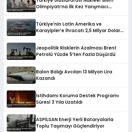
Türkiye Uluslararası Nükleer Bilim
Olimpiyatı’na İlk Kez Yarışmacı
Katılıyor
Türkiye’nin Latin Amerika ve
Karayipler’e İhracatı 2,5 Milyar Dolara
Ulaştı
Jeopolitik Risklerin Azalması Brent
Petrolü Yüzde 5’ten Fazla Düşürdü
Balon Balığı Avcıları 13 Milyon Lira
Kazandı
İstihdamı Koruma Destek Programı
Süresi 3 Yıla Uzatıldı
ASPİLSAN Enerji Yerli Bataryalarla
Toplu Taşımayı Güçlendiriyor