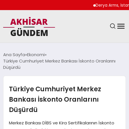
Derya Arms, İstanbul Pr
SIYASET
Ana Sayfa
Ekonomi
Türkiye Cumhuriyet Merkez Bankası İskonto Oranlarını
DÜNYA
Düşürdü
EKONOMI
Türkiye Cumhuriyet Merkez
SPOR
Bankası İskonto Oranlarını
Düşürdü
TEKNOLOJI
Merkez Bankası DİBS ve Kira Sertifikalarının İskonto
YAŞAM