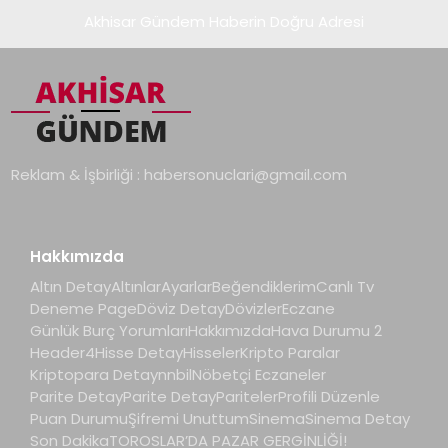
Akhisar Gündem Haberin Doğru Adresi
Reklam & İşbirliği :
habersonuclari@gmail.com
Hakkımızda
Altın Detay
Altınlar
Ayarlar
Beğendiklerim
Canlı Tv
Deneme Page
Döviz Detay
Dövizler
Eczane
Günlük Burç Yorumları
Hakkımızda
Hava Durumu 2
Header4
Hisse Detay
Hisseler
Kripto Paralar
Kriptopara Detay
nnbil
Nöbetçi Eczaneler
Parite Detay
Parite Detay
Pariteler
Profili Düzenle
Puan Durumu
Şifremi Unuttum
Sinema
Sinema Detay
Son Dakika
TOROSLAR’DA PAZAR GERGİNLİĞİ!