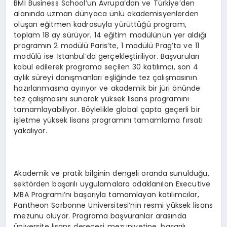
BMI Business School’un Avrupa’dan ve Türkiye’den
alanında uzman dünyaca ünlü akademisyenlerden
oluşan eğitmen kadrosuyla yürüttüğü program,
toplam 18 ay sürüyor. 14 eğitim modülünün yer aldığı
programın 2 modülü Paris’te, 1 modülü Prag’ta ve 11
modülü ise İstanbul’da gerçekleştiriliyor. Başvuruları
kabul edilerek programa seçilen 30 katılımcı, son 4
aylık süreyi danışmanları eşliğinde tez çalışmasının
hazırlanmasına ayırıyor ve akademik bir jüri önünde
tez çalışmasını sunarak yüksek lisans programını
tamamlayabiliyor. Böylelikle global çapta geçerli bir
işletme yüksek lisans programını tamamlama fırsatı
yakalıyor.
Akademik ve pratik bilginin dengeli oranda sunulduğu,
sektörden başarılı uygulamalara odaklanılan Executive
MBA Programı’nı başarıyla tamamlayan katılımcılar,
Pantheon Sorbonne Üniversitesi’nin resmi yüksek lisans
mezunu oluyor. Programa başvuranlar arasında
üniversite lisans derecesi mezuniyetine, başarılı