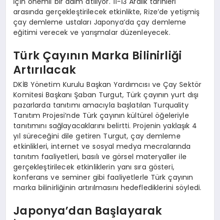
için önemli bir adım atılıyor. 11-13 Aralık tarihleri
arasında gerçekleştirilecek etkinlikte, Rize’de yetişmiş
çay demleme ustaları Japonya’da çay demleme
eğitimi verecek ve yarışmalar düzenleyecek.
Türk Çayının Marka Bilinirliği
Artırılacak
DKİB Yönetim Kurulu Başkan Yardımcısı ve Çay Sektör
Komitesi Başkanı Şaban Turgut, Türk çayının yurt dışı
pazarlarda tanıtımı amacıyla başlatılan Turquality
Tanıtım Projesi’nde Türk çayının kültürel öğeleriyle
tanıtımını sağlayacaklarını belirtti. Projenin yaklaşık 4
yıl süreceğini dile getiren Turgut, çay demleme
etkinlikleri, internet ve sosyal medya mecralarında
tanıtım faaliyetleri, basılı ve görsel materyaller ile
gerçekleştirilecek etkinliklerin yanı sıra gösteri,
konferans ve seminer gibi faaliyetlerle Türk çayının
marka bilinirliğinin artırılmasını hedeflediklerini söyledi.
Japonya’dan Başlayarak