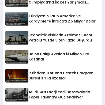
Olimpiyatı’na İlk Kez Yarışmacı
Katılıyor
Türkiye’nin Latin Amerika ve
Karayipler’e İhracatı 2,5 Milyar Dolara
Ulaştı
Jeopolitik Risklerin Azalması Brent
Petrolü Yüzde 5’ten Fazla Düşürdü
Balon Balığı Avcıları 13 Milyon Lira
Kazandı
İstihdamı Koruma Destek Programı
Süresi 3 Yıla Uzatıldı
ASPİLSAN Enerji Yerli Bataryalarla
Toplu Taşımayı Güçlendiriyor