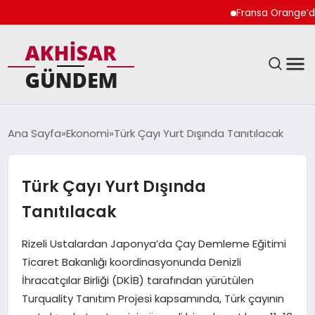
Fransa Orange’da Kadı
SIYASET
Ana Sayfa
Ekonomi
Türk Çayı Yurt Dışında Tanıtılacak
DÜNYA
Türk Çayı Yurt Dışında
EKONOMI
Tanıtılacak
SPOR
Rizeli Ustalardan Japonya’da Çay Demleme Eğitimi
Ticaret Bakanlığı koordinasyonunda Denizli
TEKNOLOJI
İhracatçılar Birliği (DKİB) tarafından yürütülen
Turquality Tanıtım Projesi kapsamında, Türk çayının
YAŞAM