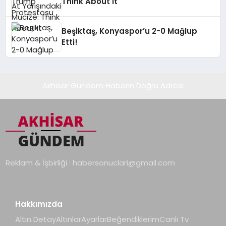
Think About It
Beşiktaş, Konyaspor’u 2-0 Mağlup
Etti!
Akhisar Gündem Haberin Doğru Adresi
Reklam & İşbirliği :
habersonuclari@gmail.com
Hakkımızda
Altın Detay
Altınlar
Ayarlar
Beğendiklerim
Canlı Tv