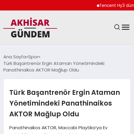
Tencent Hy3 dünya 
SIYASET
Ana Sayfa
Spor
Türk Başantrenör Ergin Ataman Yönetimindeki
DÜNYA
Panathinaikos AKTOR Mağlup Oldu
EKONOMI
Türk Başantrenör Ergin Ataman
SPOR
Yönetimindeki Panathinaikos
AKTOR Mağlup Oldu
TEKNOLOJI
Panathinaikos AKTOR, Maccabi Playtika’ya Ev
YAŞAM