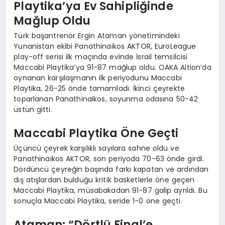
Playtika’ya Ev Sahipliğinde
Mağlup Oldu
Türk başantrenör Ergin Ataman yönetimindeki
Yunanistan ekibi Panathinaikos AKTOR, EuroLeague
play-off serisi ilk maçında evinde İsrail temsilcisi
Maccabi Playtika’ya 91-87 mağlup oldu. OAKA Altion’da
oynanan karşılaşmanın ilk periyodunu Maccabi
Playtika, 26-25 önde tamamladı. İkinci çeyrekte
toparlanan Panathinaikos, soyunma odasına 50-42
üstün gitti.
Maccabi Playtika Öne Geçti
Üçüncü çeyrek karşılıklı sayılara sahne oldu ve
Panathinaikos AKTOR, son periyoda 70-63 önde girdi.
Dördüncü çeyreğin başında farkı kapatan ve ardından
dış atışlardan bulduğu kritik basketlerle öne geçen
Maccabi Playtika, müsabakadan 91-87 galip ayrıldı. Bu
sonuçla Maccabi Playtika, seride 1-0 öne geçti.
Ataman: “Dörtlü Final’e