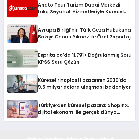
Anato Tour Turizm Dubai Merkezli
Lüks Seyahat Hizmetleriyle Küresel
Turizmde Öne Çıkıyor
Avrupa Birliği’nin Türk Ceza Hukukuna
Bakışı: Canan Yılmaz ile Özel Röportaj
Esprita.co’da 11.791+ Doğrulanmış Soru
KPSS Soru Çözün
Küresel rinoplasti pazarının 2030’da
9,6 milyar dolara ulaşması bekleniyor
Türkiye’den küresel pazara: ShopinX,
dijital ekonomi ile gerçek dünya
alışverişini bir araya getirmeyi
hedefliyor
Akhisar Gündem Haberin Doğru Adresi