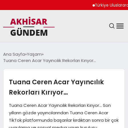
Türkiye Uluslararası N
SIYASET
Ana Sayfa
Yaşam
Tuana Ceren Acar Yayıncılık Rekorları Kırıyor…
DÜNYA
EKONOMI
Tuana Ceren Acar Yayıncılık
Rekorları Kırıyor…
SPOR
Tuana Ceren Acar Yayıncılık Rekorları Kırıyor… Son
TEKNOLOJI
yılların gözde yayıncılarından Tuana Ceren Acar
TikTok platformunda başarılar kırdıktan sonra bir çok
YAŞAM
uygulama ve sosyal medya yayın kuruluşu