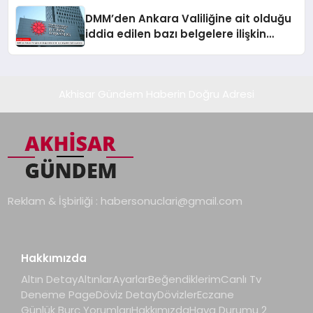
DMM’den Ankara Valiliğine ait olduğu
iddia edilen bazı belgelere ilişkin
açıklama
Akhisar Gündem Haberin Doğru Adresi
Reklam & İşbirliği :
habersonuclari@gmail.com
Hakkımızda
Altın Detay
Altınlar
Ayarlar
Beğendiklerim
Canlı Tv
Deneme Page
Döviz Detay
Dövizler
Eczane
Günlük Burç Yorumları
Hakkımızda
Hava Durumu 2