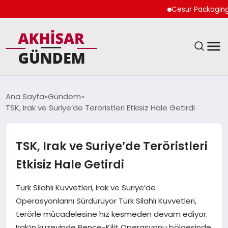
Cesur Packaging, Mısı
SIYASET
Ana Sayfa
Gündem
TSK, Irak ve Suriye’de Teröristleri Etkisiz Hale Getirdi
DÜNYA
EKONOMI
TSK, Irak ve Suriye’de Teröristleri
Etkisiz Hale Getirdi
SPOR
Türk Silahlı Kuvvetleri, Irak ve Suriye’de
TEKNOLOJI
Operasyonlarını Sürdürüyor Türk Silahlı Kuvvetleri,
terörle mücadelesine hız kesmeden devam ediyor.
YAŞAM
Irak’ın kuzeyinde Pençe-Kilit Operasyonu bölgesinde