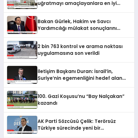
uğratmayı amaçlayanlara en iyi
yanıt; birlik ve beraberlik
Bakan Gürlek, Hakim ve Savcı
Yardımcılığı mülakat sonuçlarını
açıkladı
2 bin 763 kontrol ve arama noktası
uygulamasına son verildi
İletişim Başkanı Duran: İsrail’in,
Suriye’nin egemenliğini hedef alan
saldırılarını kınıyorum
100. Gazi Koşusu’nu “Bay Nalçakan”
kazandı
AK Parti Sözcüsü Çelik: Terörsüz
Türkiye sürecinde yeni bir
aşamadayız