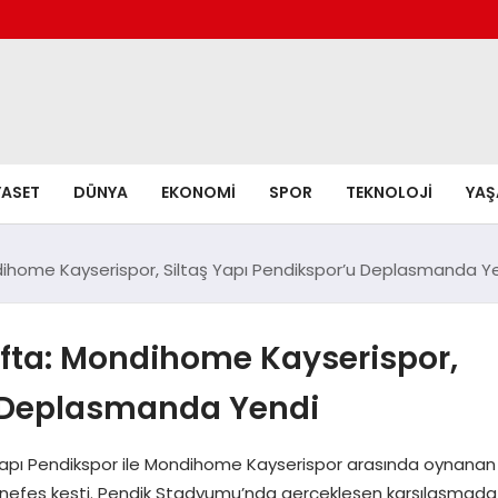
YASET
DÜNYA
EKONOMI
SPOR
TEKNOLOJI
YA
ndihome Kayserispor, Siltaş Yapı Pendikspor’u Deplasmanda Y
afta: Mondihome Kayserispor,
u Deplasmanda Yendi
ş Yapı Pendikspor ile Mondihome Kayserispor arasında oynanan
e nefes kesti. Pendik Stadyumu’nda gerçekleşen karşılaşmada