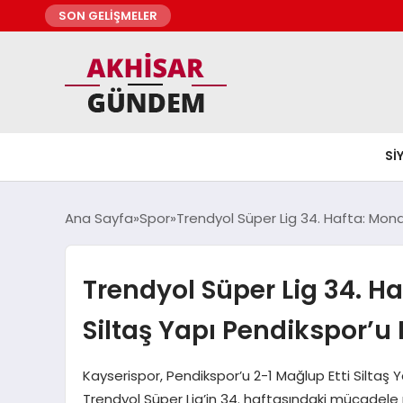
SON GELİŞMELER
SI
Ana Sayfa
Spor
Trendyol Süper Lig 34. Hafta: Mo
Trendyol Süper Lig 34. H
Siltaş Yapı Pendikspor’
Kayserispor, Pendikspor’u 2-1 Mağlup Etti Silta
Trendyol Süper Lig’in 34. haftasındaki mücadel