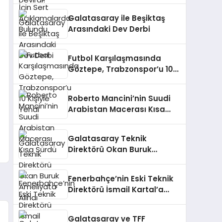
Galatasaray ile Beşiktaş
Arasındaki Dev Derbi
Futbol Karşılaşmasında
Göztepe, Trabzonspor’u 10
Kişiyle Yendi
Roberto Mancini’nin Suudi
Arabistan Macerası Kısa
Sürdü
Galatasaray Teknik
Direktörü Okan Buruk
Ameliyata Alındı
Fenerbahçe’nin Eski Teknik
Direktörü İsmail Kartal’a
Gelen Teklifler
Galatasaray ve TFF