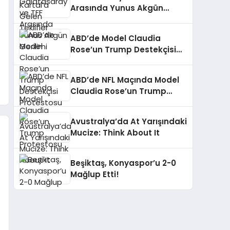
Arasında Yunus Akgün
Gerilimi
ABD’de Model Claudia
Rose’un Trump Destekçisi
Protestosu
ABD’de NFL Maçında Model
Claudia Rose’un Trump
Protestosu
Avustralya’da At Yarışındaki
Mucize: Think About It
Beşiktaş, Konyaspor’u 2-0
Mağlup Etti!