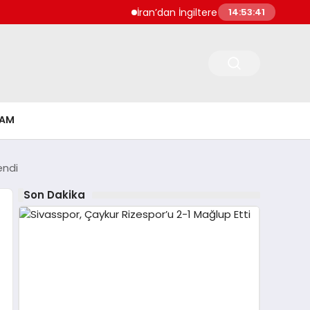
İran’dan İngiltere Ukrayna ve Bulgarist
14:53:41
ŞAM
endi
Son Dakika